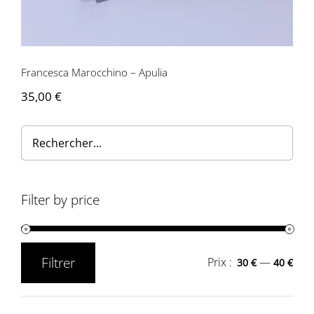
Contactez-nous
Francesca Marocchino – Apulia
35,00
€
Filter by price
Filtrer
Prix :
—
30 €
40 €
Prix
Prix
min
max