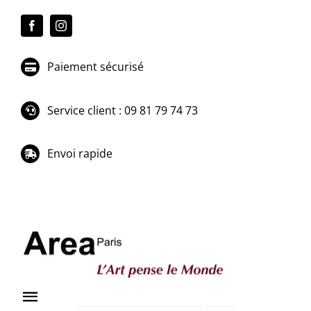
Passer
au
contenu
Paiement sécurisé
Service client : 09 81 79 74 73
Envoi rapide
Toggle