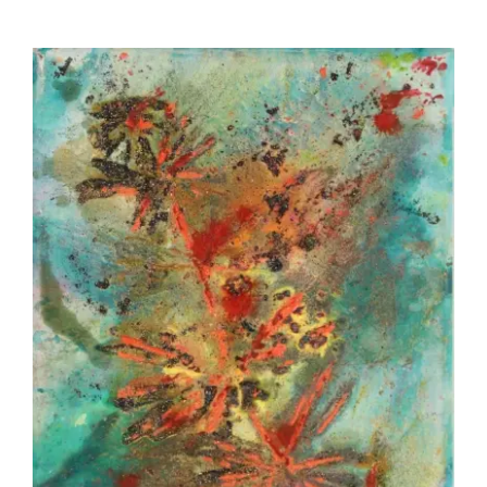
AI2501 – INUMARU Akira – Fossile de
lumière 1