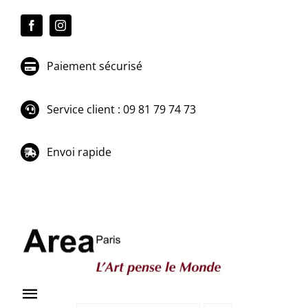
Passer
au
contenu
Paiement sécurisé
Service client : 09 81 79 74 73
Envoi rapide
Toggle