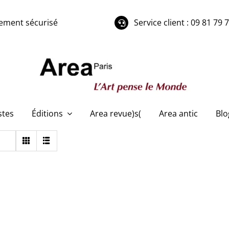
ement sécurisé
Service client : 09 81 79 
stes
Éditions
Area revue)s(
Area antic
Blo