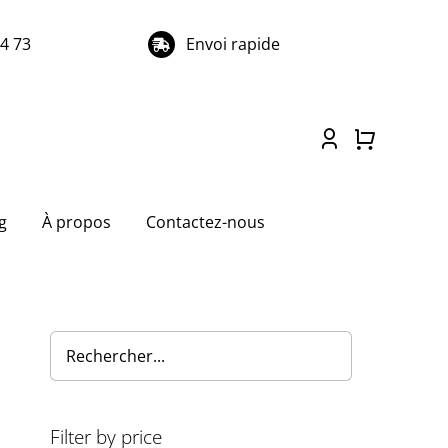
74 73
Envoi rapide
g
À propos
Contactez-nous
Filter by price