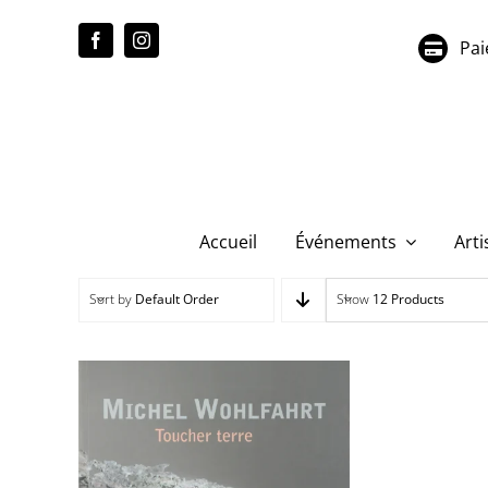
Passer
au
Pai
contenu
Accueil
Événements
Arti
Sort by
Default Order
Show
12 Products