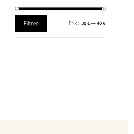
Filtrer
Prix :
—
30 €
40 €
Prix
Prix
min
max