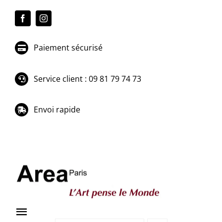
Passer
au
contenu
Paiement sécurisé
Service client : 09 81 79 74 73
Envoi rapide
Toggle