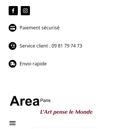
Passer
au
contenu
Paiement sécurisé
Service client : 09 81 79 74 73
Envoi rapide
Toggle