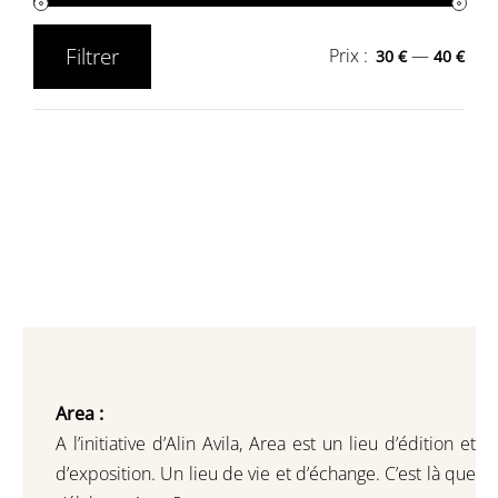
Filtrer
Prix :
—
30 €
40 €
Prix
Prix
min
max
Area :
A l’initiative d’Alin Avila,
Area est un lieu d’édition et
d’exposition.
Un lieu de vie et d
’
échange.
C’est là que