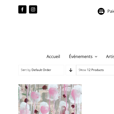
Passer
au
Pai
contenu
Accueil
Événements
Arti
Sort by
Default Order
Show
12 Products