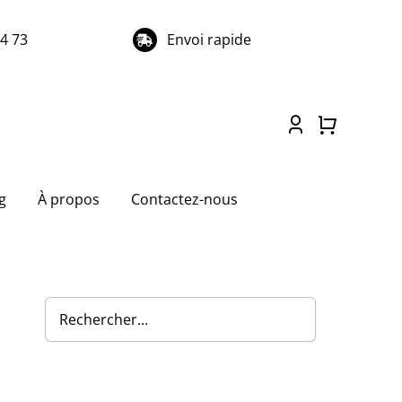
74 73
Envoi rapide
g
À propos
Contactez-nous