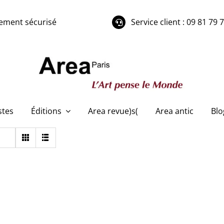
ement sécurisé
Service client : 09 81 79 
stes
Éditions
Area revue)s(
Area antic
Blo