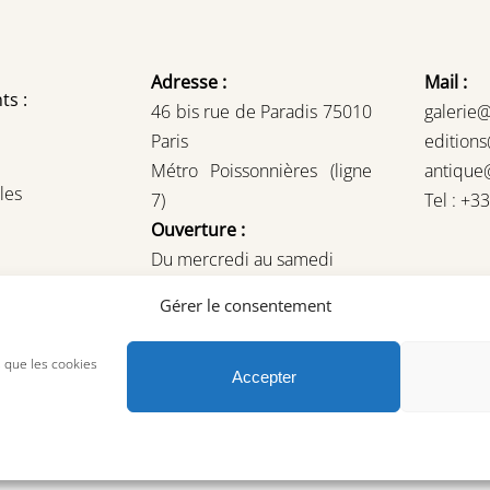
Adresse :
Mail :
ts :
46 bis rue de Paradis 75010
galerie
Paris
edition
Métro Poissonnières (ligne
antique
les
7)
Tel : +3
Ouverture :
Du mercredi au samedi
14H – 19H
Gérer le consentement
ou sur rendez-vous
s que les cookies
Accepter
© Copyright 2023, AREA Paris