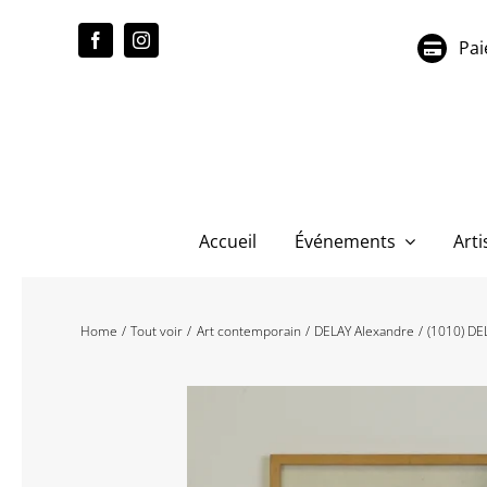
Passer
au
Pai
contenu
Accueil
Événements
Arti
Home
Tout voir
Art contemporain
DELAY Alexandre
(1010) DEL