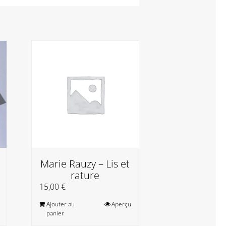
Marie Rauzy – Lis et
rature
AM034 Cou
15,00
€
US
Ajouter au
Aperçu
800,00
€
panier
Ajouter au