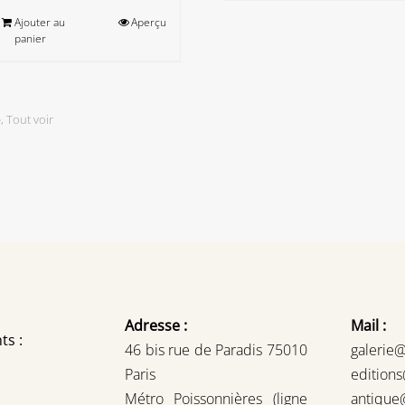
Ajouter au
Aperçu
panier
e
,
Tout voir
Adresse :
Mail :
ts :
46 bis rue de Paradis 75010
galerie
Paris
edition
Métro Poissonnières (ligne
antique