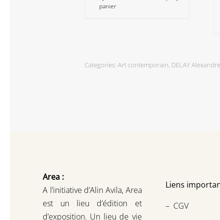
panier
Categories:
Art contemporain
,
DELAY Alexandr
Area :
Liens importan
A l’initiative d’Alin Avila,
Area
est un lieu d’édition et
–
CGV
d’exposition.
Un lieu de vie