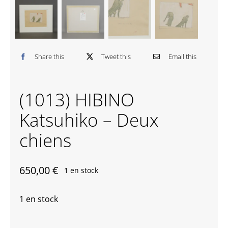
Contactez-nous
Share this
Tweet this
Email this
(1013) HIBINO
Katsuhiko – Deux
chiens
650,00
€
1 en stock
1 en stock