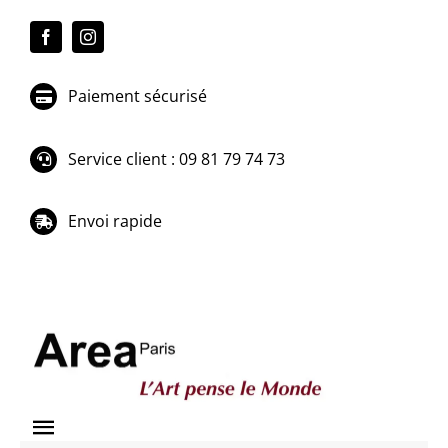
Passer
au
contenu
Paiement sécurisé
Service client : 09 81 79 74 73
Envoi rapide
Toggle