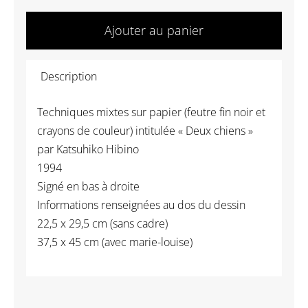
quantité
de
Ajouter au panier
(1013)
HIBINO
Description
Katsuhiko
-
Techniques mixtes sur papier (feutre fin noir et
Deux
crayons de couleur) intitulée « Deux chiens »
chiens
par Katsuhiko Hibino
1994
Signé en bas à droite
Informations renseignées au dos du dessin
22,5 x 29,5 cm (sans cadre)
37,5 x 45 cm (avec marie-louise)