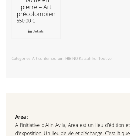
pierre – Art
précolombien
650,00
€
Détails
Categories:
Art contemporain
,
HIBINO Katsuhiko
,
Tout voir
Area :
A l’initiative d’Alin Avila,
Area est un lieu d’édition et
d’exposition.
Un lieu de vie et d
’
échange.
C’est là que