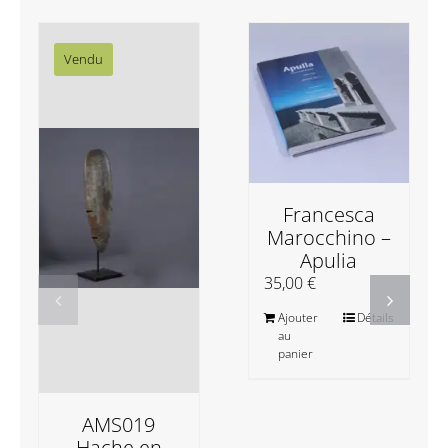
Vendu
Francesca
Marocchino –
Apulia
35,00
€
Ajouter
Détails
au
panier
AMS019
Hache en