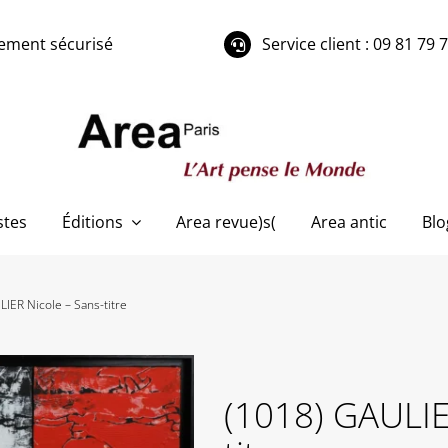
ement sécurisé
Service client : 09 81 79 
stes
Éditions
Area revue)s(
Area antic
Blo
LIER Nicole – Sans-titre
(1018) GAULIE