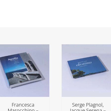
Francesca
Serge Plagnol,
Marocchino –
Jacque Serena –