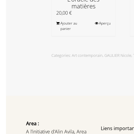
matières
20,00
€
Ajouter au
Aperçu
panier
Categories:
Art contemporain
,
GAULIER Nicole
,
Area :
Liens importan
A l’initiative d’Alin Avila,
Area