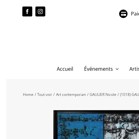
Passer
au
Pai
contenu
Accueil
Événements
Arti
Home
Tout voir
Art contemporain
GAULIER Nicole
(1018) GAU