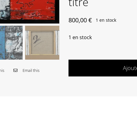
titre
800,00
€
1 en stock
1 en stock
Ajout
his
Email this