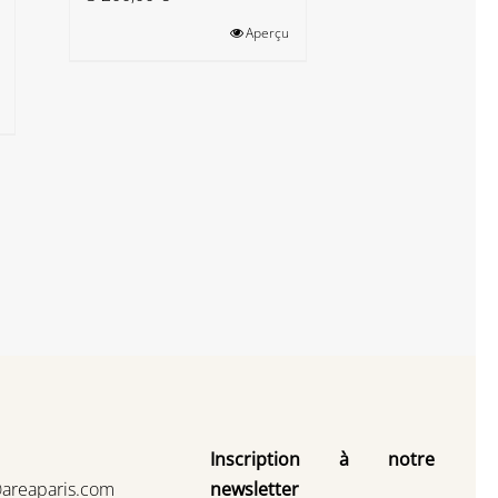
matiè
Aperçu
20,00
€
Ajouter au
panier
Inscription à notre
@areaparis.com
newsletter