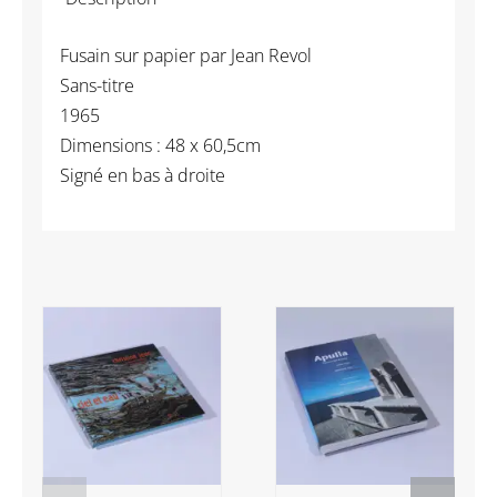
Jean
-
Fusain sur papier par Jean Revol
Sans-
Sans-titre
titre
1965
Dimensions : 48 x 60,5cm
Signé en bas à droite