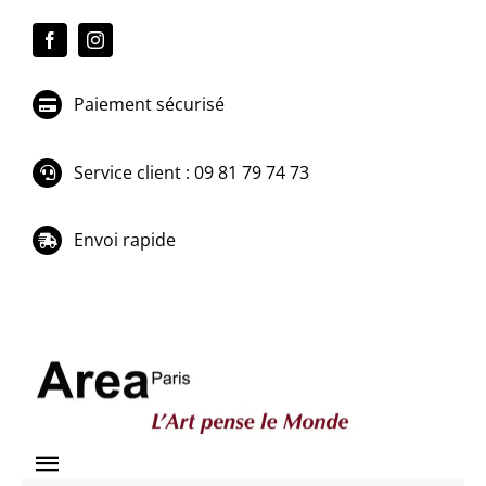
Passer
au
contenu
Paiement sécurisé
Service client : 09 81 79 74 73
Envoi rapide
Toggle