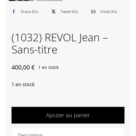
Contactez-nous
Share this
Tweet this
Email this
(1032) REVOL Jean –
Sans-titre
400,00
€
1 en stock
1 en stock
quantité
de
Ajouter au panier
(1032)
REVOL
Description