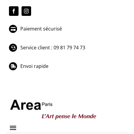
Passer
au
contenu
Paiement sécurisé
Service client : 09 81 79 74 73
Envoi rapide
Toggle