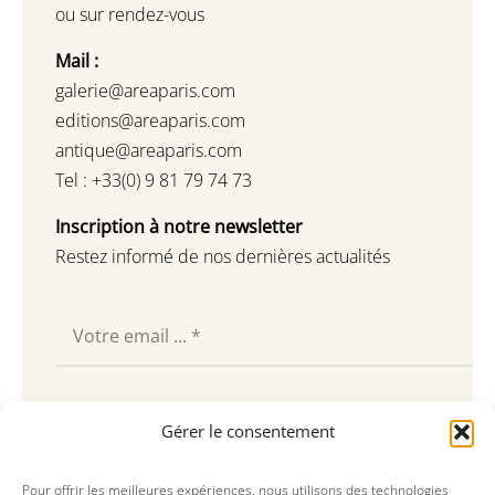
ou sur rendez-vous
Mail :
galerie@areaparis.com
editions@areaparis.com
antique@areaparis.com
Tel : +33(0) 9 81 79 74 73
Inscription à notre newsletter
Restez informé de nos dernières actualités
Souscrire
Gérer le consentement
Pour offrir les meilleures expériences, nous utilisons des technologies