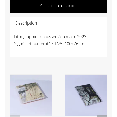
de
Ajouter au panier
(1047)
SOULIÉ
Description
Tony
-
Lithographie rehaussée à la main. 2023.
New
Signée et numérotée 1/75. 100x76cm.
York
(3)