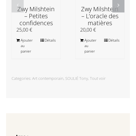
Zwy Milshtein
Zwy Milshtein
– Petites
– L’oracle des
confidences
matières
25,00
€
20,00
€
Ajouter
Détails
Ajouter
Détails
au
au
panier
panier
Categories:
Art contemporain
,
SOULIÉ Tony
,
Tout voir