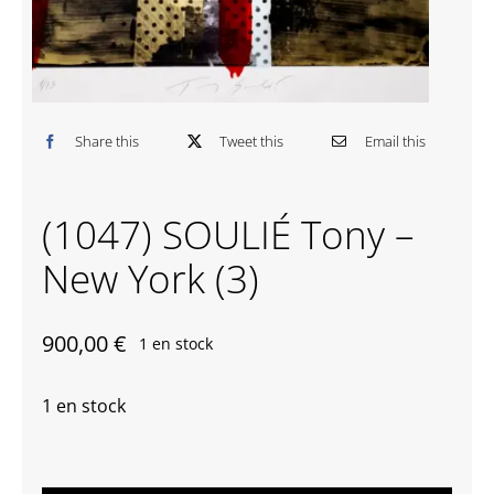
Contactez-nous
Share this
Tweet this
Email this
(1047) SOULIÉ Tony –
New York (3)
900,00
€
1 en stock
1 en stock
quantité