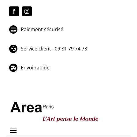
Passer
au
contenu
Paiement sécurisé
Service client : 09 81 79 74 73
Envoi rapide
Toggle