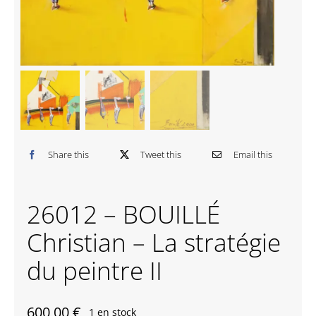
Contactez-nous
Share this
Tweet this
Email this
26012 – BOUILLÉ
Christian – La stratégie
du peintre II
600,00
€
1 en stock