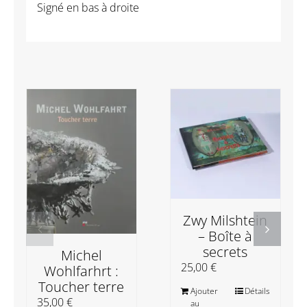
Signé en bas à droite
Zwy Milshtein
– Boîte à
secrets
Michel
25,00
€
Wohlfarhrt :
Toucher terre
Ajouter
Détails
35,00
€
au