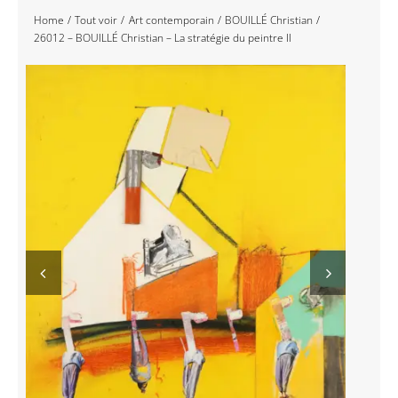
Home
Tout voir
Art contemporain
BOUILLÉ Christian
Navigation
Accueil
26012 – BOUILLÉ Christian – La stratégie du peintre II
Événements
Artistes
Éditions
Area revue)s(
Area antic
Blog
À propos