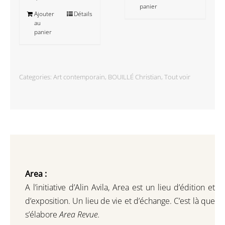
panier
Ajouter
Détails
au
panier
Categories:
Art contemporain
,
BOUILLÉ Christian
,
Tout voir
Area :
A l’initiative d’Alin Avila,
Area est un lieu d’édition et
d’exposition.
Un lieu de vie et d
’
échange.
C’est là que
s’élabore
Area Revue.