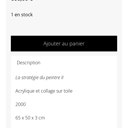
1 en stock
quantité
de
Ajouter au panier
26012
-
Description
BOUILLÉ
Christian
La stratégie du peintre II
-
La
Acrylique et collage sur toile
stratégie
du
2000
peintre
65 x 50 x 3 cm
II