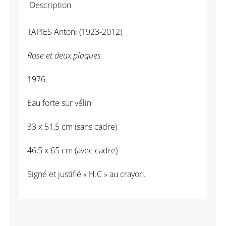
Description
Rose
et
TAPIES Antoni (1923-2012)
deux
plaques
Rose et deux plaques
-
TAPIES
1976
Antoni
Eau forte sur vélin
33 x 51,5 cm (sans cadre)
46,5 x 65 cm (avec cadre)
Signé et justifié « H.C » au crayon.