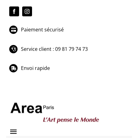
Passer
au
contenu
Paiement sécurisé
Service client : 09 81 79 74 73
Envoi rapide
Toggle