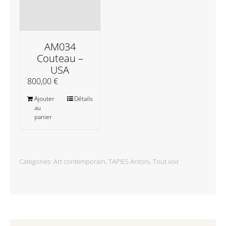
AM034
Couteau –
USA
800,00
€
Ajouter
Détails
au
panier
Categories:
Art contemporain
,
TAPIES Antoni
,
Tout voir