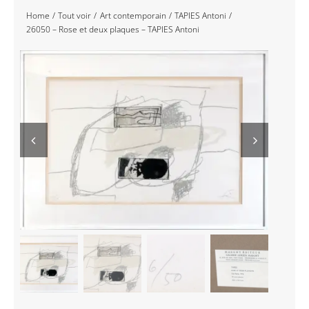
Home
Tout voir
Art contemporain
TAPIES Antoni
Navigation
Accueil
26050 – Rose et deux plaques – TAPIES Antoni
Événements
Artistes
Éditions
Area revue)s(
Area antic
Blog
À propos