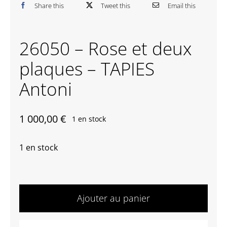
Share this
Tweet this
Email this
Contactez-nous
26050 – Rose et deux
plaques – TAPIES
Antoni
1 000,00
€
1 en stock
1 en stock
quantité
de
Ajouter au panier
26050
-