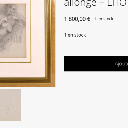
allongé – LH
1 800,00
€
1 en stock
1 en stock
Ajout