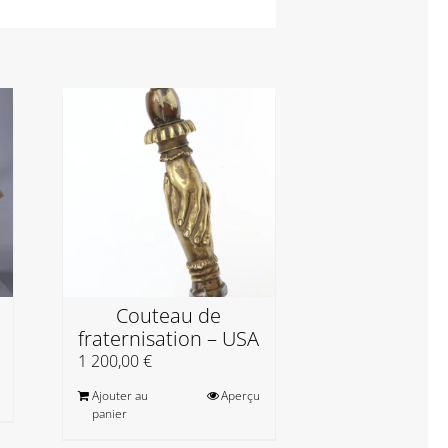
Cyb – Pein
Abécéda
Couteau de
Baroque A
fraternisation – USA
23,00
€
1 200,00
€
Ajouter au
panier
Ajouter au
Aperçu
panier