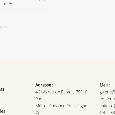
panier
ut voir
Adresse :
Mail :
ts :
46 bis rue de Paradis 75010
galerie
Paris
edition
Métro Poissonnières (ligne
antique
les
7)
Tel : +3