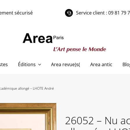
ement sécurisé
Service client : 09 81 79 
stes
Éditions
Area revue)s(
Area antic
Blo
cadémique allongé – LHOTE André
26052 – Nu a