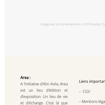
Categories:
Art contemporain
,
LHOTE André
,
To
Area :
Liens importan
A l’initiative d’Alin Avila,
Area
est un lieu d’édition et
–
CGV
d’exposition.
Un lieu de vie
–
Mentions léga
et d
’
échange.
C’est là que