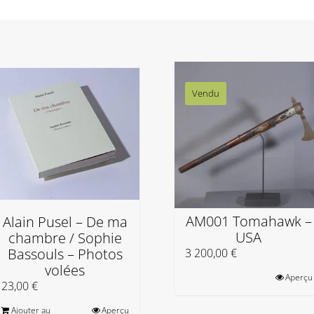
Vendu
AM001 Tomahawk –
Alain Pusel – De ma
USA
chambre / Sophie
Bassouls – Photos
3 200,00
€
volées
Aperçu
23,00
€
Ajouter au
Aperçu