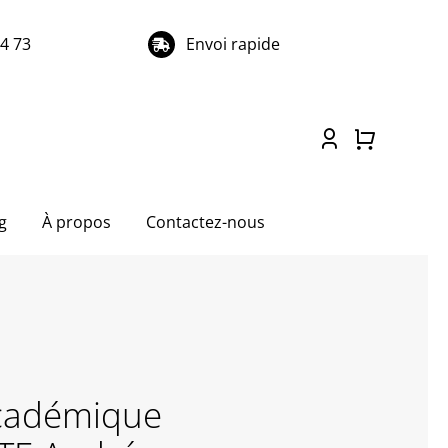
74 73
Envoi rapide
g
À propos
Contactez-nous
cadémique