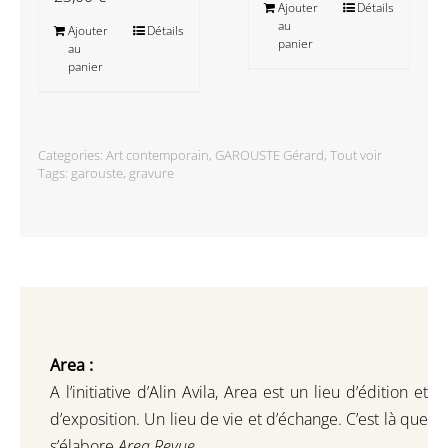
Ajouter
Détails
au
Ajouter
Détails
panier
au
panier
Categories:
Art contemporain
,
GAROUSTE Gérard
,
Tout voir
Tags:
garouste
,
gravure
Area :
A l’initiative d’Alin Avila,
Area est un lieu d’édition et
d’exposition.
Un lieu de vie et d
’
échange.
C’est là que
s’élabore
Area Revue.