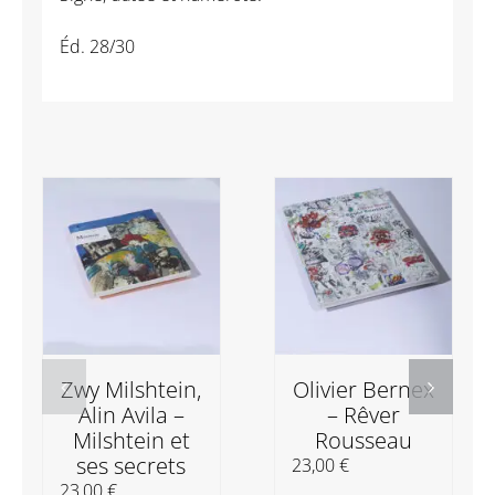
Éd. 28/30
Zwy Milshtein,
Olivier Bernex
Alin Avila –
– Rêver
Milshtein et
Rousseau
ses secrets
23,00
€
23,00
€