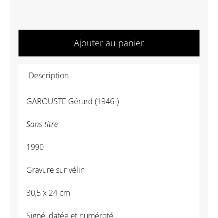
quantité
de
Ajouter au panier
26056
-
Description
Sans
titre
GAROUSTE Gérard (1946-)
-
GAROUSTE
Sans titre
Gérard
1990
Gravure sur vélin
30,5 x 24 cm
Signé, datée et numéroté.