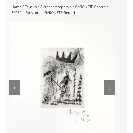
Home
Tout voir
Art contemporain
GAROUSTE Gérard
Navigation
Accueil
26056 – Sans titre – GAROUSTE Gérard
Événements
Artistes
Éditions
Area revue)s(
Area antic
Blog
À propos