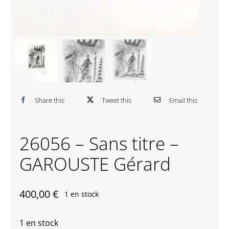
Contactez-nous
Share this
Tweet this
Email this
26056 – Sans titre –
GAROUSTE Gérard
400,00
€
1 en stock
1 en stock