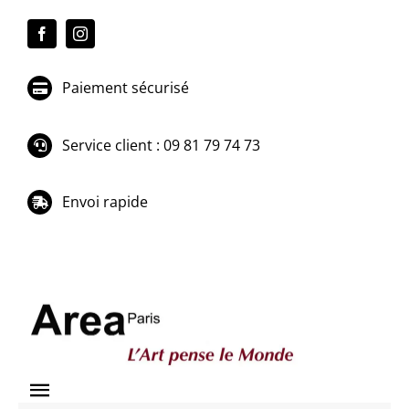
Passer
au
contenu
Paiement sécurisé
Service client : 09 81 79 74 73
Envoi rapide
Toggle