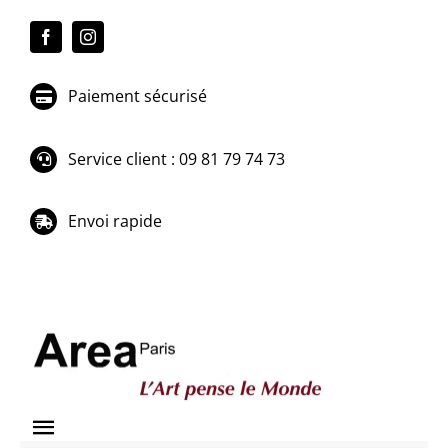
Passer
au
contenu
Paiement sécurisé
Service client : 09 81 79 74 73
Envoi rapide
Toggle