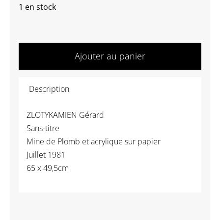
1 en stock
quantité
de
Ajouter au panier
(992)
ZLOTYKAMIEN
Description
Gérard
-
ZLOTYKAMIEN Gérard
Sans-
Sans-titre
titre
Mine de Plomb et acrylique sur papier
Juillet 1981
65 x 49,5cm