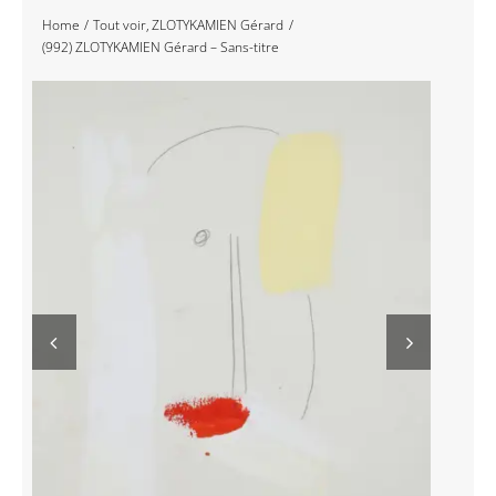
Home
Tout voir
ZLOTYKAMIEN Gérard
Navigation
Accueil
(992) ZLOTYKAMIEN Gérard – Sans-titre
Événements
Artistes
Éditions
Area revue)s(
Area antic
Blog
À propos