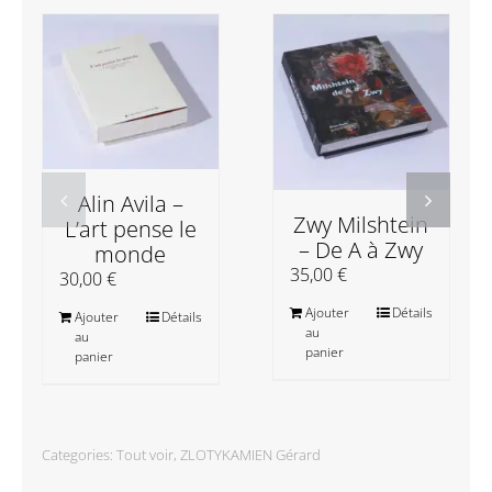
Alin Avila –
Zwy Milshtein
L’art pense le
– De A à Zwy
monde
35,00
€
30,00
€
Ajouter
Détails
Ajouter
Détails
au
au
panier
panier
Categories:
Tout voir
,
ZLOTYKAMIEN Gérard