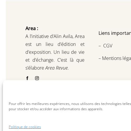
Area :
Liens importan
A l’initiative d’Alin Avila,
Area
est un lieu d’édition et
–
CGV
d’exposition.
Un lieu de vie
–
Mentions léga
et d
’
échange.
C’est là que
s’élabore
Area Revue.
Pour offrir les meilleures expériences, nous utilisons des technologies telle
pour stocker et/ou accéder aux informations des appareils.
Politique de cookies