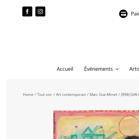
Passer
au
Pai
contenu
Accueil
Événements
Arti
Home
Tout voir
Art contemporain
Marc Giai-Miniet
(998) GIAI