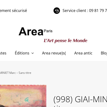
ement sécurisé
Service client : 09 81 79 
stes
Éditions
Area revue)s(
Area antic
Blo
-MINIET Marc – Sans-titre
(998) GIAI-MI