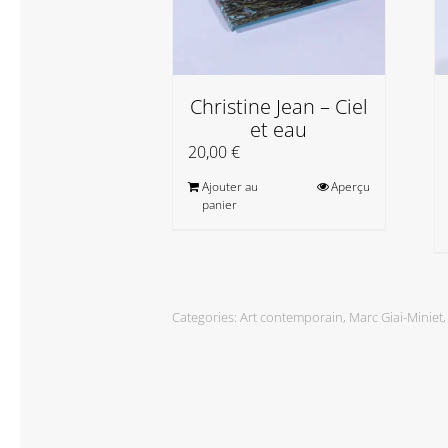
Christine Jean – Ciel
et eau
20,00
€
Ajouter au
Aperçu
panier
Categories:
Art contemporain
,
Marc Giai-Miniet