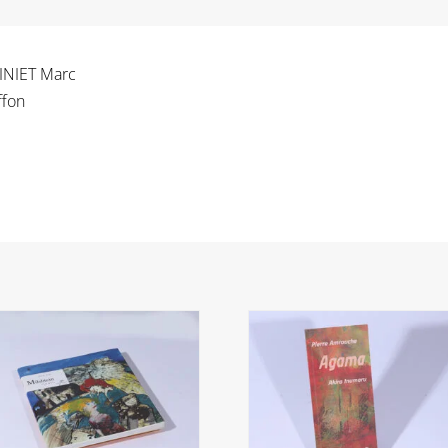
MINIET Marc
ffon