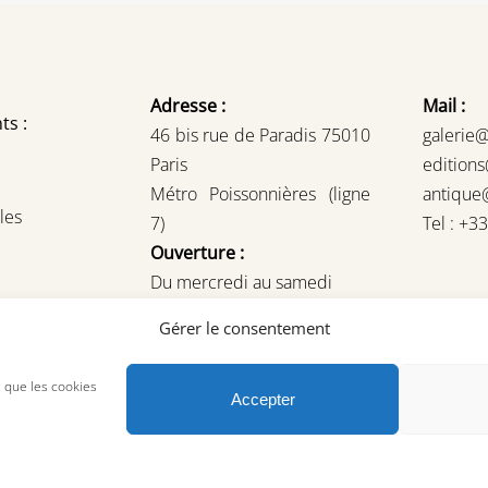
Adresse :
Mail :
ts :
46 bis rue de Paradis 75010
galerie
Paris
edition
Métro Poissonnières (ligne
antique
les
7)
Tel : +3
Ouverture :
Du mercredi au samedi
14H – 19H
Gérer le consentement
ou sur rendez-vous
s que les cookies
Accepter
© Copyright 2023, AREA Paris