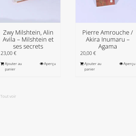
Zwy Milshtein, Alin
Pierre Amrouche /
Avila – Milshtein et
Akira Inumaru –
ses secrets
Agama
23,00
€
20,00
€
Ajouter au
Aperçu
Ajouter au
Aperçu
panier
panier
,
Tout voir