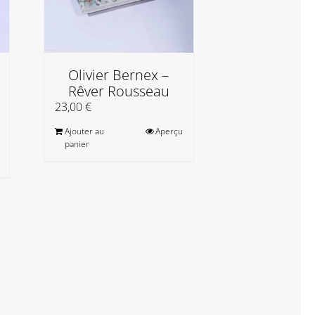
Olivier Bernex –
Christine Je
Rêver Rousseau
et e
23,00
€
20,00
€
Ajouter au
Aperçu
Ajouter au
panier
panier