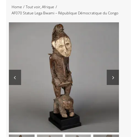
Home
Tout voir
Afrique
Navigation
Accueil
AF070 Statue Lega Bwami – République Démocratique du Congo
Événements
Artistes
Éditions
Area revue)s(
Area antic
Blog
À propos