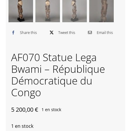
Contactez-nous
Share this
Tweet this
Email this
AF070 Statue Lega
Bwami – République
Démocratique du
Congo
5 200,00
€
1 en stock
1 en stock