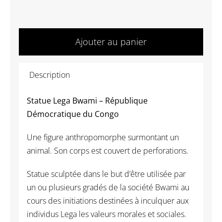
quantité
de
Ajouter au panier
AF070
Statue
Description
Lega
Bwami
Statue Lega Bwami – République
-
Démocratique du Congo
République
Démocratique
Une figure anthropomorphe surmontant un
du
animal. Son corps est couvert de perforations.
Congo
Statue sculptée dans le but d’être utilisée par
un ou plusieurs gradés de la société Bwami au
cours des initiations destinées à inculquer aux
individus Lega les valeurs morales et sociales.