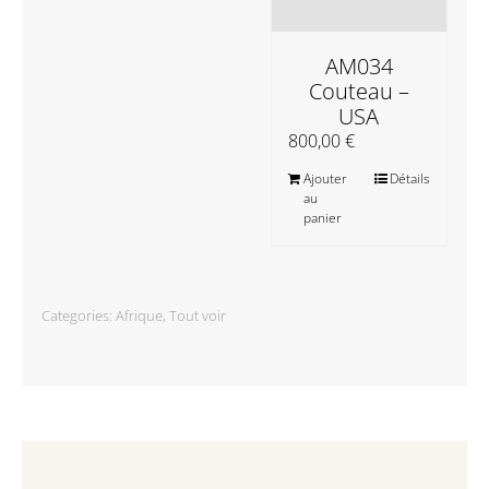
AM034
Couteau –
USA
800,00
€
Ajouter
Détails
au
panier
Categories:
Afrique
,
Tout voir