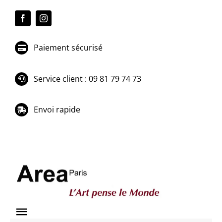
Passer
au
contenu
Paiement sécurisé
Service client : 09 81 79 74 73
Envoi rapide
Toggle