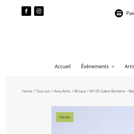
Passer
au
Pai
contenu
Accueil
Événements
Arti
Home
Tout voir
Area Antic
Afrique
AF105 Sabre Berbère – Ma
Vendu