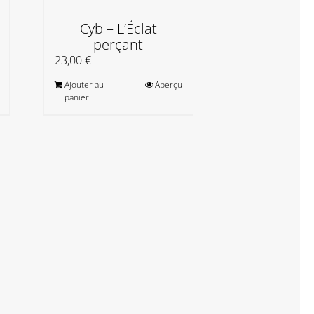
Cyb – L’Éclat
perçant
23,00
€
Ajouter au
Aperçu
panier
Coutea
fraternisat
1 200,00
€
Ajouter au
panier