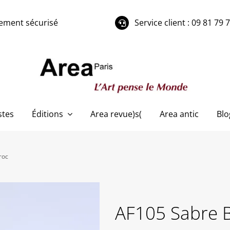
ement sécurisé
Service client : 09 81 79 
stes
Éditions
Area revue)s(
Area antic
Blo
roc
AF105 Sabre 