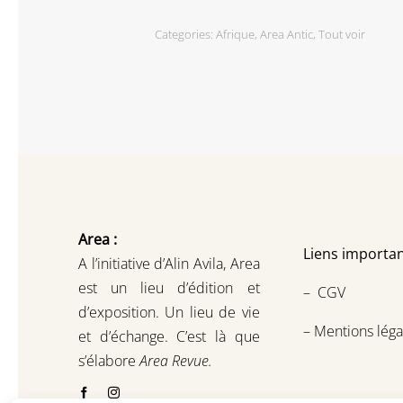
Categories:
Afrique
,
Area Antic
,
Tout voir
Area :
Liens importan
A l’initiative d’Alin Avila,
Area
est un lieu d’édition et
–
CGV
d’exposition.
Un lieu de vie
–
Mentions léga
et d
’
échange.
C’est là que
s’élabore
Area Revue.