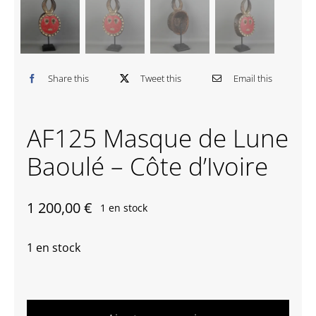
Contactez-nous
Share this
Tweet this
Email this
AF125 Masque de Lune
Baoulé – Côte d’Ivoire
1 200,00
€
1 en stock
1 en stock
quantité
de