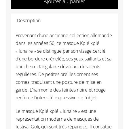
Ajouter au panier
AF125
Masque
Description
de
Lune
Provenant d’une ancienne collection allemande
Baoulé
dans les années 50, ce masque Kplé kplé
-
« lunaire » se distingue par son visage cerclé
Côte
d’une bordure crénelée, ses yeux saillants et sa
d'Ivoire
bouche rectangulaire dévoilant des dents
régulières. De petites oreilles ornent ses
cornes, traduisant une posture de mise en
garde. L’harmonie des teintes noire et rouge
renforce l’intensité expressive de l’objet.
Le masque Kplé kplé « lunaire » est une
représentation moderne de masques de
festival Goli, qui sont très répandus. Il constitue