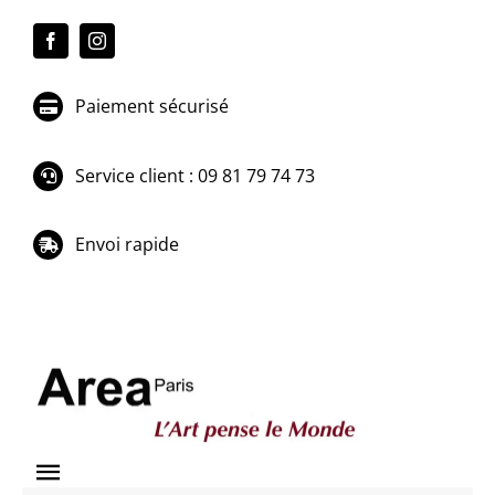
Passer
au
contenu
Paiement sécurisé
Service client : 09 81 79 74 73
Envoi rapide
Toggle