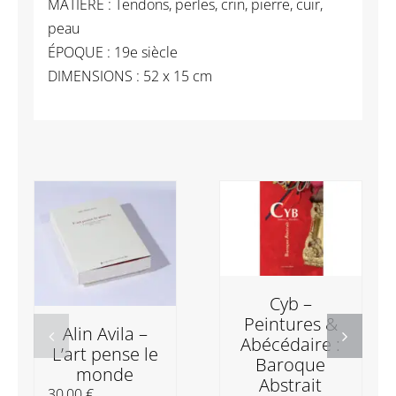
MATIÈRE : Tendons, perles, crin, pierre, cuir,
peau
ÉPOQUE : 19e siècle
DIMENSIONS : 52 x 15 cm
Cyb –
Peintures &
Alin Avila –
Abécédaire :
L’art pense le
Baroque
monde
Abstrait
30,00
€