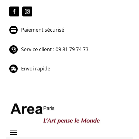
Passer
au
contenu
Paiement sécurisé
Service client : 09 81 79 74 73
Envoi rapide
Toggle