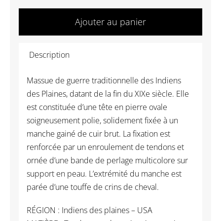
quantité
de
Ajouter au panier
AM098
Massue
Description
de
guerre
Massue de guerre traditionnelle des Indiens
en
des Plaines, datant de la fin du XIXe siècle. Elle
pierre
est constituée d’une tête en pierre ovale
-
soigneusement polie, solidement fixée à un
Indiens
manche gainé de cuir brut. La fixation est
des
renforcée par un enroulement de tendons et
plaines
ornée d’une bande de perlage multicolore sur
support en peau. L’extrémité du manche est
parée d’une touffe de crins de cheval.
RÉGION : Indiens des plaines – USA