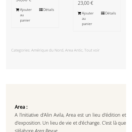
23,00
€
Ajouter
Détails
Ajouter
Détails
au
au
panier
panier
Categories:
Amérique du Nord
,
Area Antic
,
Tout voir
Area :
A l’initiative d’Alin Avila,
Area est un lieu d’édition et
d’exposition.
Un lieu de vie et d
’
échange.
C’est là que
s’élabore
Area Revue.