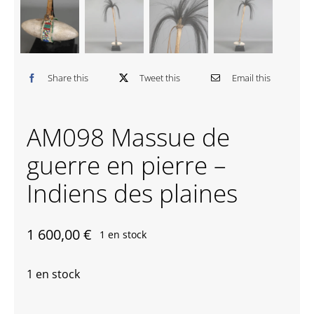
Contactez-nous
Share this
Tweet this
Email this
AM098 Massue de
guerre en pierre –
Indiens des plaines
1 600,00
€
1 en stock
1 en stock