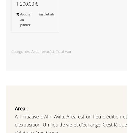
1 200,00
€
Ajouter
Détails
au
panier
Categories:
Area revue)s(
,
Tout voir
Area :
A l’initiative d’Alin Avila,
Area est un lieu d’édition et
d’exposition.
Un lieu de vie et d
’
échange.
C’est là que
s’élabore
Area Revue.