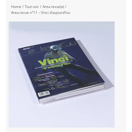
Home
Tout voir
Area revue)s(
Navigation
Accueil
Area revue n°11 – Vinci d’aujourd’hui
Événements
Artistes
Éditions
Area revue)s(
Area antic
Blog
À propos