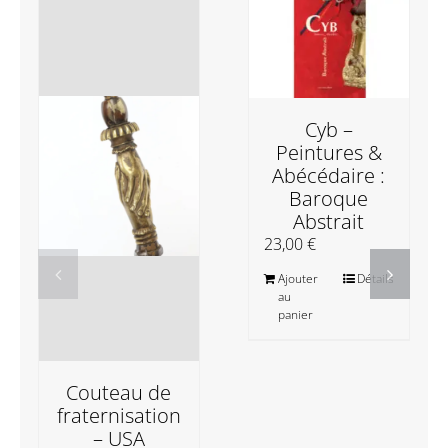
Cyb –
Peintures &
Abécédaire :
Baroque
Abstrait
23,00
€
Ajouter
Détails
au
panier
Couteau de
fraternisation
– USA