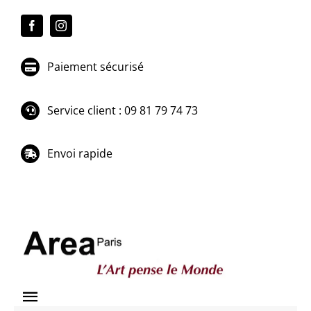
Passer
au
contenu
Paiement sécurisé
Service client : 09 81 79 74 73
Envoi rapide
Toggle