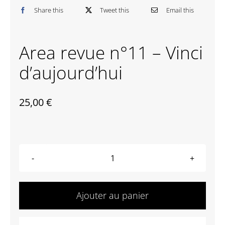
Share this
Tweet this
Email this
Contactez-nous
Area revue n°11 – Vinci
d’aujourd’hui
25,00
€
quantité
de
Area
Ajouter au panier
revue
n°11