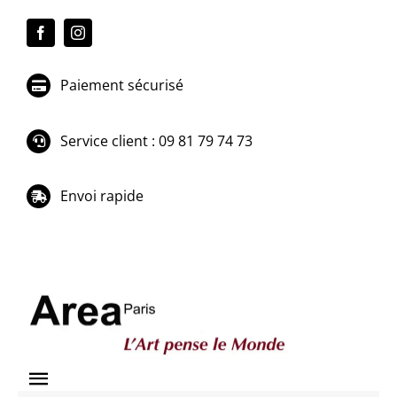
Passer
au
contenu
Paiement sécurisé
Service client : 09 81 79 74 73
Envoi rapide
Toggle