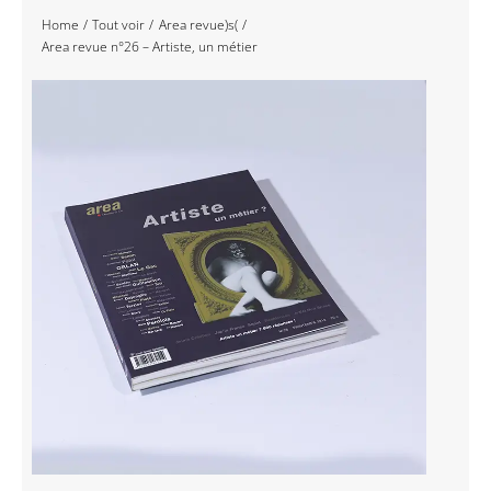
Home
Tout voir
Area revue)s(
Navigation
Accueil
Area revue n°26 – Artiste, un métier
Événements
Artistes
Éditions
Area revue)s(
Area antic
Blog
À propos