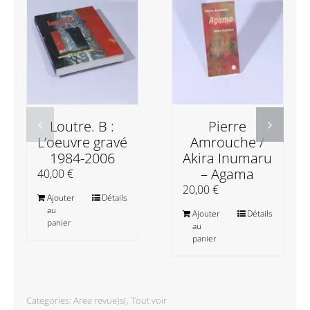
Loutre. B :
Pierre
L’oeuvre gravé
Amrouche /
1984-2006
Akira Inumaru
– Agama
40,00
€
20,00
€
Ajouter
Détails
au
Ajouter
Détails
panier
au
panier
Categories:
Area revue)s(
,
Tout voir