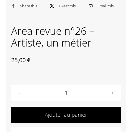
Share this
Tweet this
Email this
Contactez-nous
Area revue n°26 –
Artiste, un métier
25,00
€
quantité
de
Area
Ajouter au panier
revue
n°26