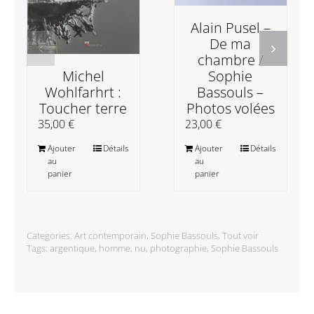
Alain Pusel –
De ma
chambre /
Michel
Sophie
Wohlfarhrt :
Bassouls –
Toucher terre
Photos volées
35,00
€
23,00
€
Ajouter
Détails
Ajouter
Détails
au
au
panier
panier
Categories:
Art contemporain
,
Sophie Bassouls
,
Tout voir
Tags:
argentique
,
homme
,
nu
,
photographie
,
Sophie Bassouls