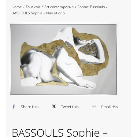
Home
Tout voir
Art contemporain
Sophie Bassouls
Navigation
Accueil
BASSOULS Sophie – Nus et or 6
Événements
Artistes
Éditions
Area revue)s(
Area antic
Share this
Tweet this
Email this
Blog
BASSOULS Sophie –
À propos