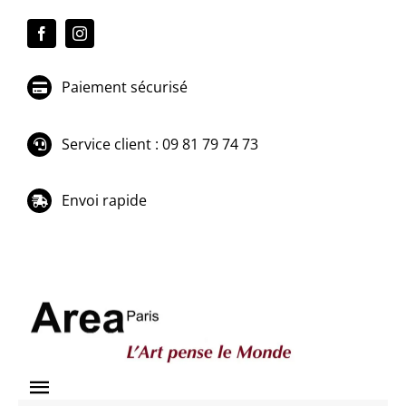
Passer
au
contenu
Paiement sécurisé
Service client : 09 81 79 74 73
Envoi rapide
Toggle