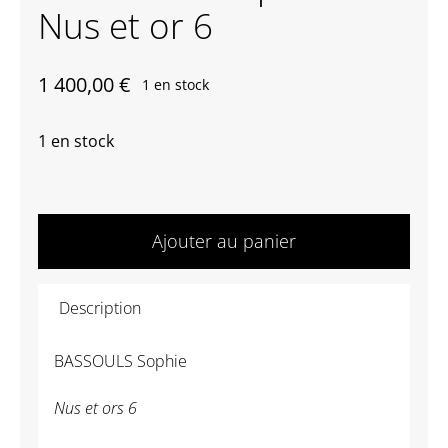
Nus et or 6
Contactez-nous
1 400,00
€
1 en stock
1 en stock
quantité
de
Ajouter au panier
BASSOULS
Sophie
Description
-
Nus
BASSOULS Sophie
et
or
Nus et ors 6
6