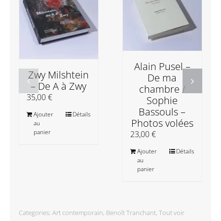
Alain Pusel –
Zwy Milshtein
De ma
– De A à Zwy
chambre /
35,00
€
Sophie
Bassouls –
Ajouter
Détails
Photos volées
au
panier
23,00
€
Ajouter
Détails
au
panier
Categories:
Art contemporain
,
Benoît Tranchant
,
Tout voir