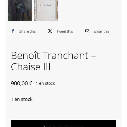
Contactez-nous
Share this
Tweet this
Email this
Benoît Tranchant –
Chaise III
900,00
€
1 en stock
1 en stock
quantité
de