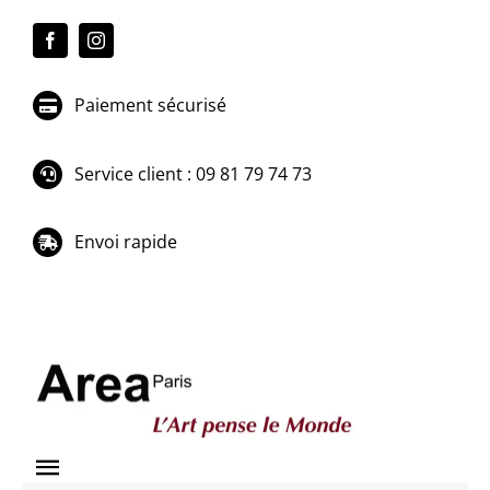
Passer
au
contenu
Paiement sécurisé
Service client : 09 81 79 74 73
Envoi rapide
Toggle