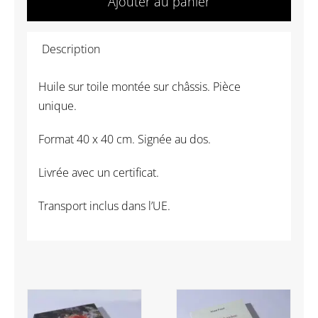
Ajouter au panier
Benoît
Tranchant
Description
-
Chaise
Huile sur toile montée sur châssis. Pièce
III
unique.
Format 40 x 40 cm. Signée au dos.
Livrée avec un certificat.
Transport inclus dans l’UE.