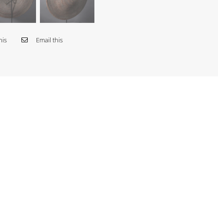
his
Email this