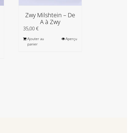
Zwy Milshtein – De
Zwy Milsh
A à Zwy
L’oracl
matiè
35,00
€
20,00
€
Ajouter au
Aperçu
panier
Ajouter au
panier