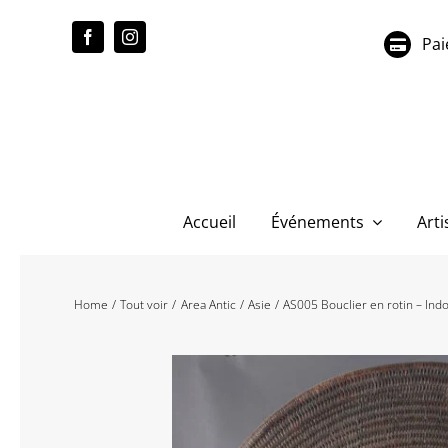
Passer
au
Pai
contenu
Accueil
Événements
Arti
Home
Tout voir
Area Antic
Asie
AS005 Bouclier en rotin – Ind