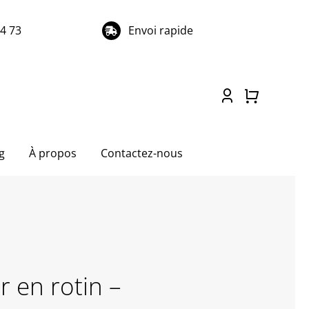
74 73
Envoi rapide
g
À propos
Contactez-nous
 en rotin –