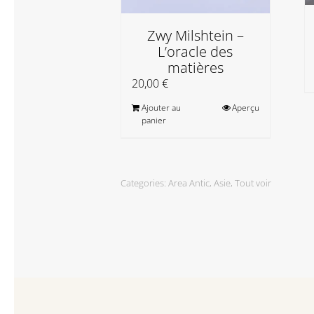
Zwy Milshtein –
L’oracle des
matières
20,00
€
Ajouter au
Aperçu
panier
Categories:
Area Antic
,
Asie
,
Tout voir