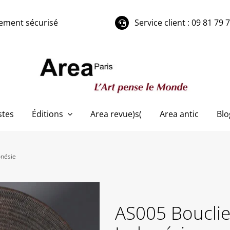
ement sécurisé
Service client : 09 81 79 
stes
Éditions
Area revue)s(
Area antic
Blo
onésie
AS005 Bouclier