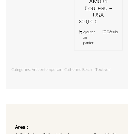
AM034
Couteau –
USA
800,00
€
Ajouter
Détails
au
panier
Categories:
Art contemporain
,
Catherine Bessin
,
Tout voir
Area :