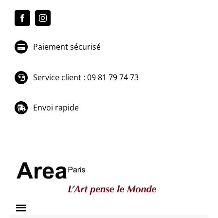
Passer
au
contenu
Paiement sécurisé
Service client : 09 81 79 74 73
Envoi rapide
Toggle