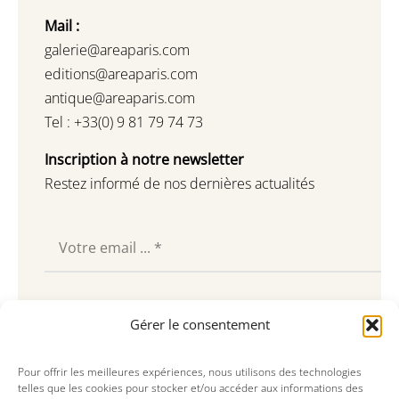
Mail :
galerie@areaparis.com
editions@areaparis.com
antique@areaparis.com
Tel : +33(0) 9 81 79 74 73
Inscription à notre newsletter
Restez informé de nos dernières actualités
Souscrire
Gérer le consentement
Pour offrir les meilleures expériences, nous utilisons des technologies
telles que les cookies pour stocker et/ou accéder aux informations des