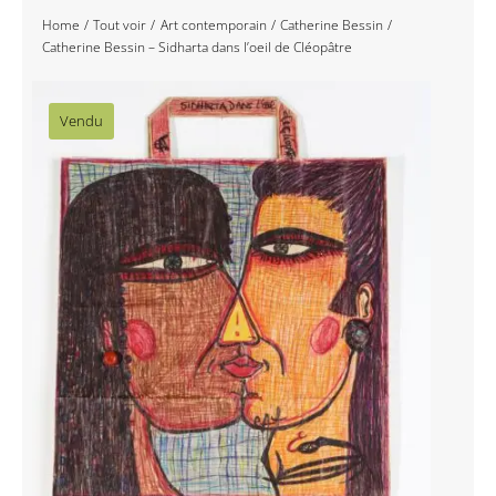
Home
Tout voir
Art contemporain
Catherine Bessin
Navigation
Accueil
Catherine Bessin – Sidharta dans l’oeil de Cléopâtre
Événements
Vendu
Artistes
Éditions
Area revue)s(
Area antic
Blog
À propos