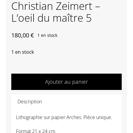
Christian Zeimert –
Contactez-nous
L’oeil du maître 5
180,00
€
1 en stock
1 en stock
quantité
de
Ajouter au panier
Christian
Zeimert
Description
-
L'oeil
L
ithographie
sur papier Arches. Pièce unique.
du
maître
Format
21 x 24 cm