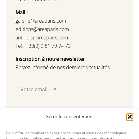
Mail :
galerie@areaparis.com
editions@areaparis.com
antique@areaparis.com
Tel : +33(0) 9 81 79 74 73
Inscription à notre newsletter
Restez informé de nos dernières actualités
Souscrire
Gérer le consentement
Pour offrir les meilleures expériences, nous utilisons des technologies
telles que les cookies pour stocker et/ou accéder aux informations des