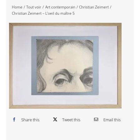
Home
Tout voir
Art contemporain
Christian Zeimert
Navigation
Accueil
Christian Zeimert – L’oeil du maître 5
Événements
Artistes
Éditions
Area revue)s(
Area antic
Blog
Share this
Tweet this
Email this
À propos