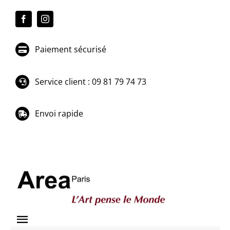
Passer
au
contenu
Paiement sécurisé
Service client : 09 81 79 74 73
Envoi rapide
Toggle