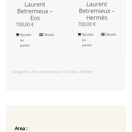
Laurent
Laurent
Betremieux –
Betremieux –
Hermès
Eos
700,00
€
700,00
€
Ajouter
Détails
Ajouter
Détails
au
au
panier
panier
Categories:
Art contemporain
,
Christian Zeimert
Area :