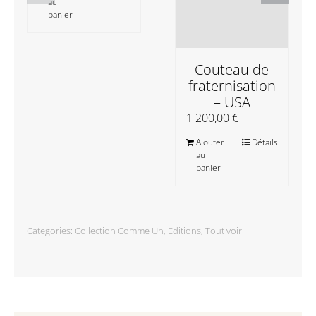
au
panier
Couteau de
fraternisation
– USA
1 200,00
€
Ajouter
Détails
au
panier
Categories:
Collection Comme Un
,
Editions
,
Tout voir