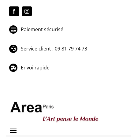
Passer
au
contenu
Paiement sécurisé
Service client : 09 81 79 74 73
Envoi rapide
Toggle