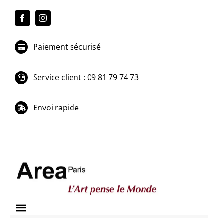
Passer
au
contenu
Paiement sécurisé
Service client : 09 81 79 74 73
Envoi rapide
Toggle