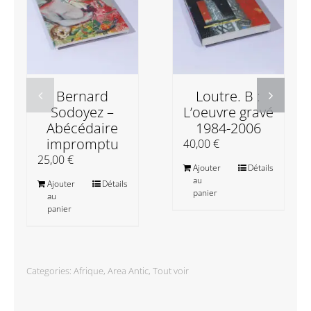
Bernard
Loutre. B :
Sodoyez –
L’oeuvre gravé
Abécédaire
1984-2006
impromptu
40,00
€
25,00
€
Ajouter
Détails
au
Ajouter
Détails
panier
au
panier
Categories:
Afrique
,
Area Antic
,
Tout voir