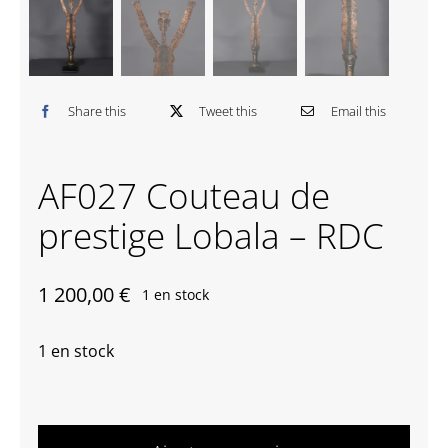
Contactez-nous
Share this
Tweet this
Email this
AF027 Couteau de
prestige Lobala – RDC
1 200,00
€
1 en stock
1 en stock
quantité
de