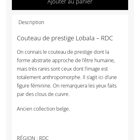
Ajouter au panier
AF027
Couteau
Description
de
prestige
Couteau de prestige Lobala – RDC
Lobala
-
On connais le couteau de prestige dont la
RDC
forme abstraite approche de l’être humaine,
mais très rares sont ceux dont l’image est
totalement anthropomorphe. Il s’agit ici d’une
figure féminine. On remarquera les yeux faits
par des clous de cuivre.
Ancien collection belge.
RÉGION : RDC