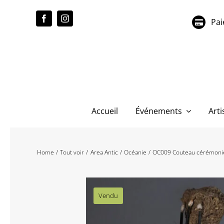
Passer
au
Pai
contenu
Accueil
Événements
Arti
Home
Tout voir
Area Antic
Océanie
OC009 Couteau cérémonie
Vendu