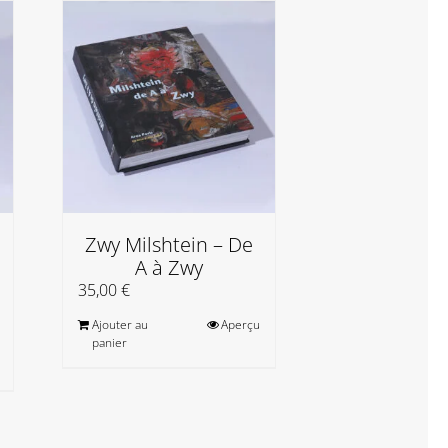
Zwy Milshtein – De
Christine Je
A à Zwy
et e
35,00
€
20,00
€
Ajouter au
Aperçu
Ajouter au
panier
panier