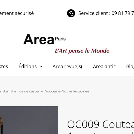
ement sécurisé
Service client : 09 81 79 
stes
Éditions
Area revue)s(
Area antic
Blo
l Asmat en os de casoar – Papouasie-Nouvelle-Guinée
OC009 Coutea