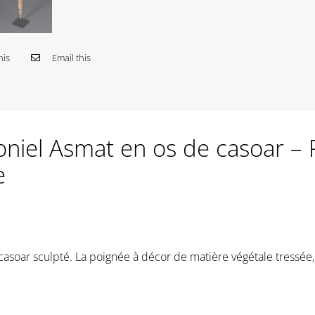
his
Email this
niel Asmat en os de casoar – 
e
soar sculpté. La poignée à décor de matière végétale tressée,