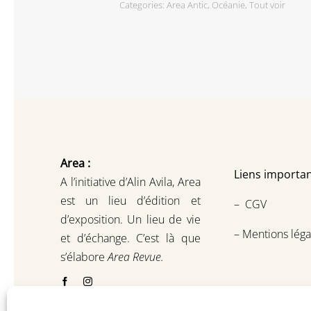
Categories:
Area Antic
,
Océanie
,
Tout voir
Area :
Liens importan
A l’initiative d’Alin Avila,
Area
est un lieu d’édition et
–
CGV
d’exposition.
Un lieu de vie
–
Mentions léga
et d
’
échange.
C’est là que
s’élabore
Area Revue.