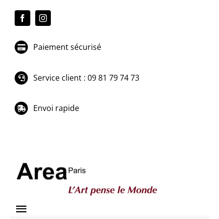
Passer
au
contenu
Paiement sécurisé
Service client : 09 81 79 74 73
Envoi rapide
Toggle