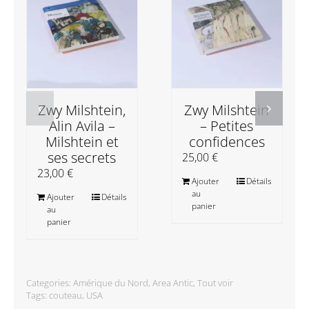
Zwy Milshtein,
Zwy Milshtein
Alin Avila –
– Petites
Milshtein et
confidences
ses secrets
25,00
€
23,00
€
Ajouter
Détails
au
Ajouter
Détails
panier
au
panier
Categories:
Amérique du Nord
,
Area Antic
,
Tout voir
Tags:
couteau
,
USA