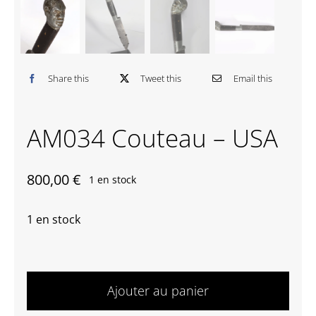
Contactez-nous
Share this
Tweet this
Email this
AM034 Couteau – USA
800,00
€
1 en stock
1 en stock
quantité
de
Ajouter au panier
AM034