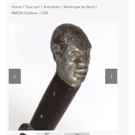
Home
Tout voir
Area Antic
Amérique du Nord
Navigation
Accueil
AM034 Couteau – USA
Événements
Artistes
Éditions
Area revue)s(
Area antic
Blog
À propos