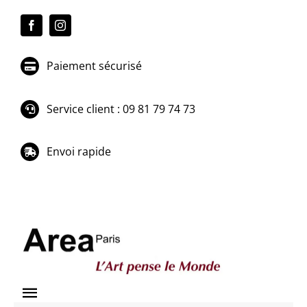
Passer
au
contenu
Paiement sécurisé
Service client : 09 81 79 74 73
Envoi rapide
Toggle