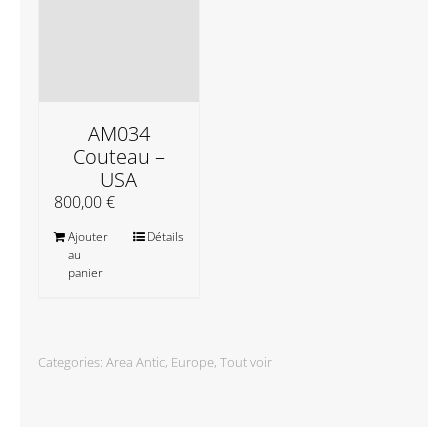
AM034
Couteau –
USA
800,00
€
Ajouter
Détails
au
panier
Categories:
Area Antic
,
Europe
,
Tout voir