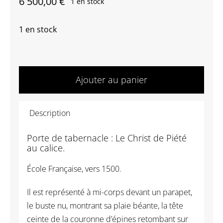
6 500,00
€
1 en stock
1 en stock
quantité
de
Ajouter au panier
EU017
Le
Description
Christ
de
Porte de tabernacle : Le Christ de Piété
Piété
au calice.
au
École Française, vers 1500.
calice
–
Il est représenté à mi-corps devant un parapet,
École
le buste nu, montrant sa plaie béante, la tête
Française
ceinte de la couronne d’épines retombant sur