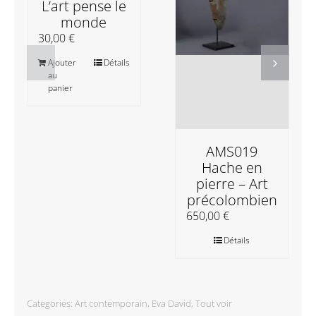
L’art pense le
monde
30,00
€
Ajouter
Détails
au
panier
AMS019
Hache en
pierre – Art
précolombien
650,00
€
Détails
Categories:
Art contemporain
,
Eva David
,
Tout voir