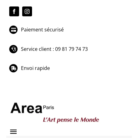
Passer
au
contenu
Paiement sécurisé
Service client : 09 81 79 74 73
Envoi rapide
Toggle