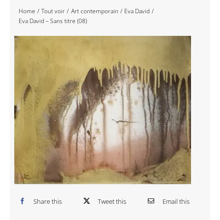
Home
Tout voir
Art contemporain
Eva David
Navigation
Accueil
Eva David – Sans titre (08)
Événements
Artistes
Éditions
Area revue)s(
Area antic
Blog
Share this
Tweet this
Email this
À propos