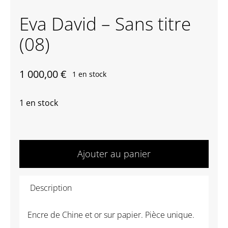
Eva David – Sans titre
Contactez-nous
(08)
1 000,00
€
1 en stock
1 en stock
quantité
de
Ajouter au panier
Eva
David
Description
-
Sans
Encre de Chine et or sur papier. Pièce unique.
titre