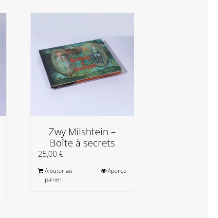
Zwy Milshtein –
Zwy Milsh
Boîte à secrets
L’oracl
matiè
25,00
€
20,00
€
Ajouter au
Aperçu
panier
Ajouter au
panier