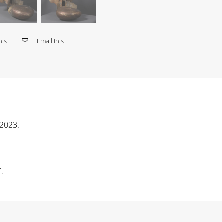
his
Email this
 2023.
E.