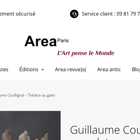
ement sécurisé
Service client : 09 81 79 
stes
Éditions
Area revue)s(
Area antic
Blo
ume Couffignal – Théâtre au galet
Guillaume Cou