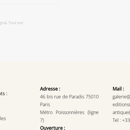
gnal
,
Tout voir
Adresse :
Mail :
ts :
46 bis rue de Paradis 75010
galerie
Paris
edition
Métro Poissonnières (ligne
antique
les
7)
Tel : +3
Ouverture :