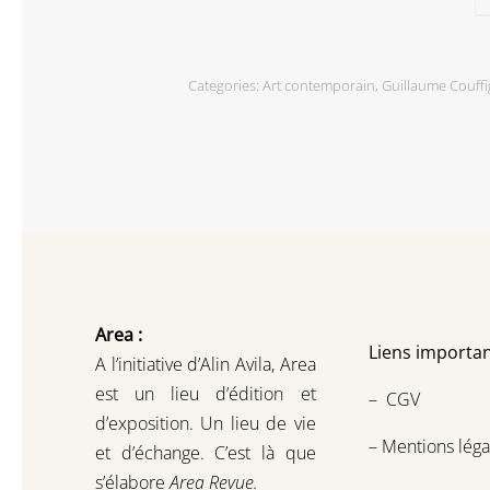
Categories:
Art contemporain
,
Guillaume Couffi
Area :
Liens importan
A l’initiative d’Alin Avila,
Area
est un lieu d’édition et
–
CGV
d’exposition.
Un lieu de vie
–
Mentions léga
et d
’
échange.
C’est là que
s’élabore
Area Revue.