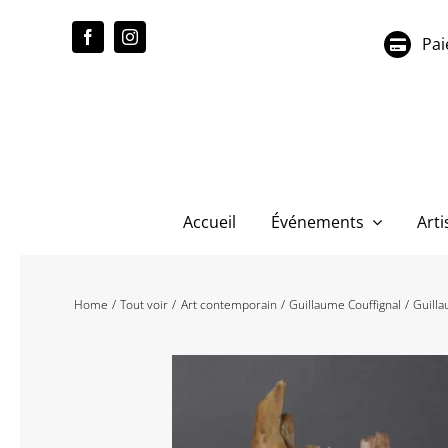
Passer
au
Pai
contenu
Accueil
Événements
Arti
Home
Tout voir
Art contemporain
Guillaume Couffignal
Guilla