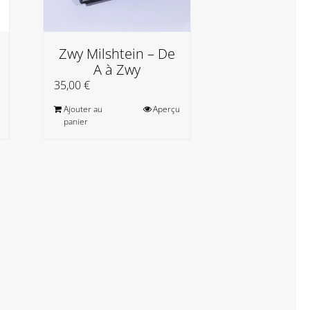
Zwy Milshtein – De
A à Zwy
35,00
€
Michel Wohl
Ajouter au
Aperçu
Toucher 
panier
35,00
€
Ajouter au
panier