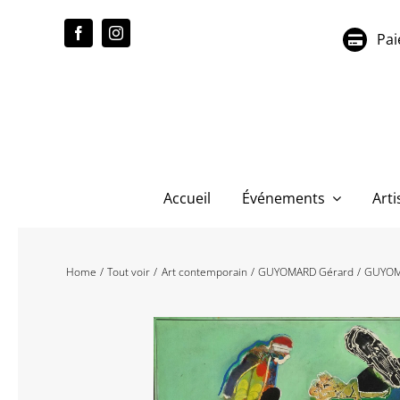
Passer
au
Pai
contenu
Accueil
Événements
Arti
Home
Tout voir
Art contemporain
GUYOMARD Gérard
GUYOMA