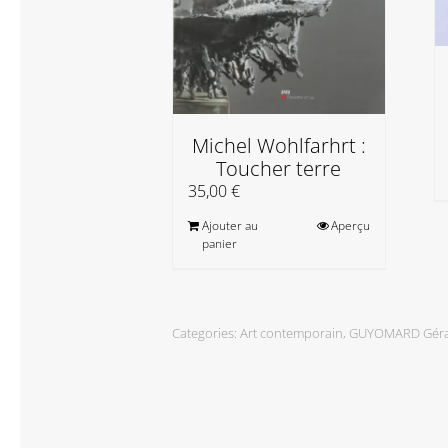
Michel Wohlfarhrt :
Toucher terre
35,00
€
Ajouter au
Aperçu
panier
Categories:
Art contemporain
,
GUYOMARD Gér