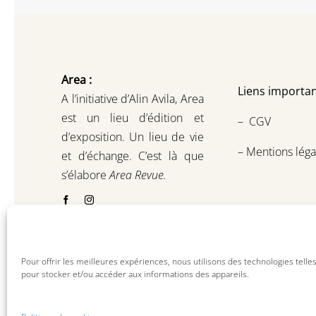
Area :
Liens importan
A l’initiative d’Alin Avila,
Area
est un lieu d’édition et
–
CGV
d’exposition.
Un lieu de vie
–
Mentions léga
et d
’
échange.
C’est là que
s’élabore
Area Revue.
Pour offrir les meilleures expériences, nous utilisons des technologies telle
pour stocker et/ou accéder aux informations des appareils.