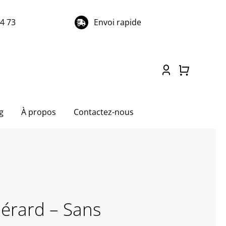
74 73
Envoi rapide
g
À propos
Contactez-nous
rard – Sans