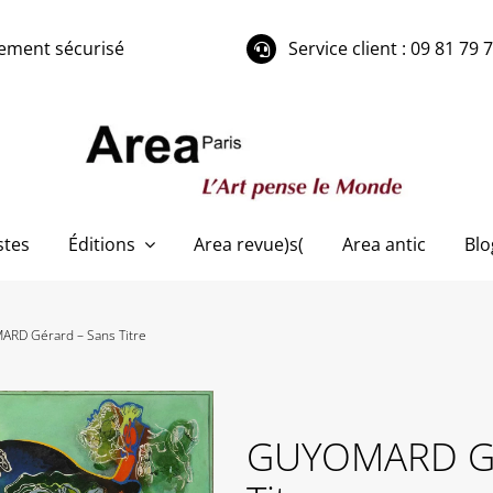
ement sécurisé
Service client : 09 81 79 
stes
Éditions
Area revue)s(
Area antic
Blo
RD Gérard – Sans Titre
GUYOMARD Gé