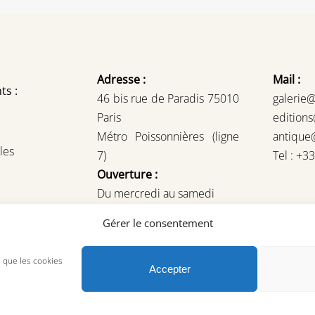
Adresse :
Mail :
ts :
46 bis rue de Paradis 75010
galerie
Paris
edition
Métro Poissonnières (ligne
antique
les
7)
Tel : +3
Ouverture :
Du mercredi au samedi
14H – 19H
Gérer le consentement
ou sur rendez-vous
s que les cookies
Accepter