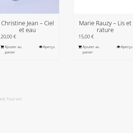
Christine Jean – Ciel
Marie Rauzy – Lis et
et eau
rature
20,00
€
15,00
€
Ajouter au
Aperçu
Ajouter au
Aperçu
panier
panier
ard
,
Tout voir