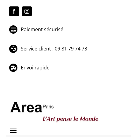
Passer
au
contenu
Paiement sécurisé
Service client : 09 81 79 74 73
Envoi rapide
Toggle