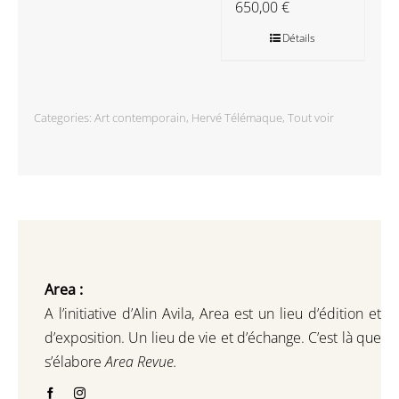
650,00
€
Détails
Categories:
Art contemporain
,
Hervé Télémaque
,
Tout voir
Area :
A l’initiative d’Alin Avila,
Area est un lieu d’édition et
d’exposition.
Un lieu de vie et d
’
échange.
C’est là que
s’élabore
Area Revue.