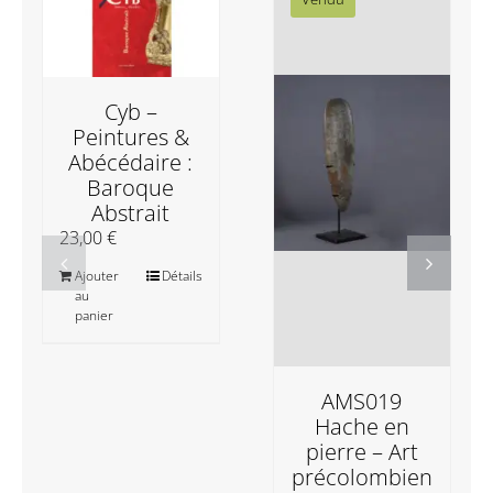
Cyb –
Peintures &
Abécédaire :
Baroque
Abstrait
23,00
€
Ajouter
Détails
au
panier
AMS019
Hache en
pierre – Art
précolombien