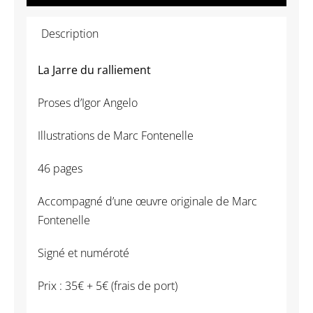
Marc
Description
Fontenelle
-
La Jarre du ralliement
La
Jarre
Proses d’Igor Angelo
du
ralliement
Illustrations de Marc Fontenelle
46 pages
Accompagné d’une œuvre originale de Marc
Fontenelle
Signé et numéroté
Prix : 35€ + 5€ (frais de port)