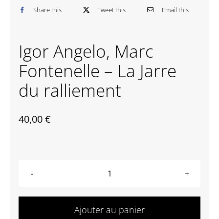
Share this
Tweet this
Email this
Contactez-nous
Igor Angelo, Marc
Fontenelle – La Jarre
du ralliement
40,00
€
quantité
de
Igor
Ajouter au panier
Angelo,