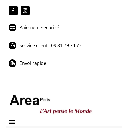
Passer
au
contenu
Paiement sécurisé
Service client : 09 81 79 74 73
Envoi rapide
Toggle