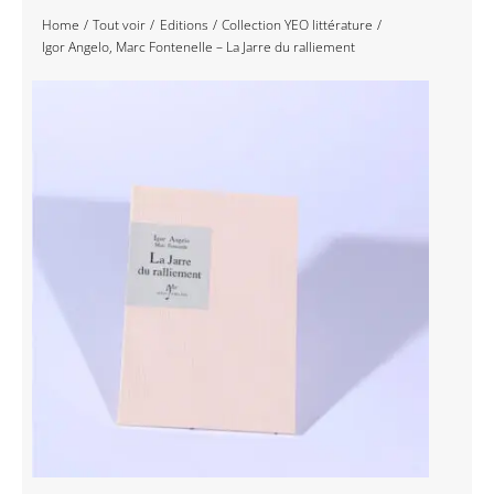
Home
Tout voir
Editions
Collection YEO littérature
Navigation
Accueil
Igor Angelo, Marc Fontenelle – La Jarre du ralliement
Événements
Artistes
Éditions
Area revue)s(
Area antic
Blog
À propos