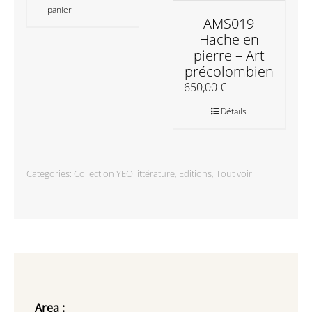
panier
AMS019
Hache en
pierre – Art
précolombien
650,00
€
Détails
Categories:
Collection YEO littérature
,
Editions
,
Tout voir
Area :