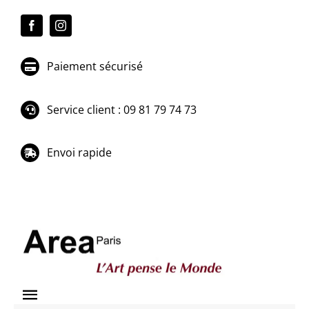
Passer
au
contenu
Paiement sécurisé
Service client : 09 81 79 74 73
Envoi rapide
Toggle