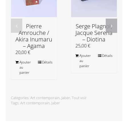
Pierre
Serge Plagnol,
Amrouche /
Jacque Serena
Akira Inumaru
– Diotina
– Agama
25,00
€
20,00
€
Ajouter
Détails
au
Ajouter
Détails
panier
au
panier
Categories:
Art contemporain
,
Jaber
,
Tout voir
Tags:
Art contemporain
,
Jaber