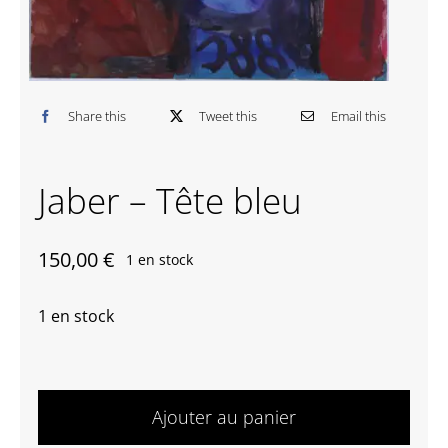
Contactez-nous
Share this
Tweet this
Email this
Jaber – Tête bleu
150,00
€
1 en stock
1 en stock
quantité
de
Ajouter au panier
Jaber