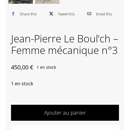
Contactez-nous
Share this
Tweet this
Email this
Jean-Pierre Le Boul’ch –
Femme mécanique n°3
450,00
€
1 en stock
1 en stock
quantité
de
Ajouter au panier
Jean-
Pierre