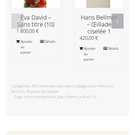
Eva David –
Hans Bellmer
Sans titre (10)
– Œillade
ciselée 1
1 800,00
€
420,00
€
Ajouter
Détails
au
Ajouter
Détails
panier
au
panier
Categories:
Art contemporain
,
expo collage
,
Jean-Pierre Le
Boul'ch
,
Œuvres sur papier
Tags:
Art contemporain
,
Jean-Pierre Le Boul' ch