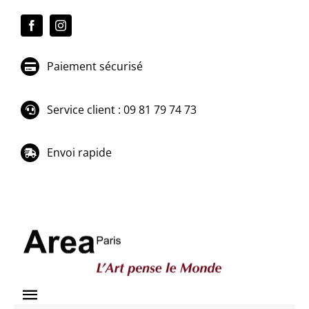
Passer
au
contenu
Paiement sécurisé
Service client : 09 81 79 74 73
Envoi rapide
Toggle