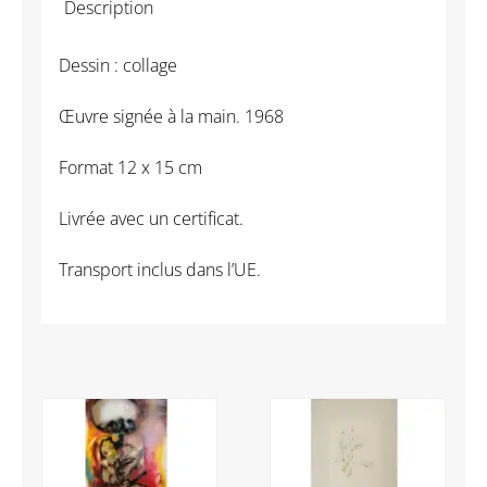
Description
Le
Boul'ch
Dessin : collage
-
Femme
Œuvre signée à la main. 1968
mécanique
n°3
Format
12 x 15 cm
Livrée avec un certificat.
Transport inclus dans l’UE.