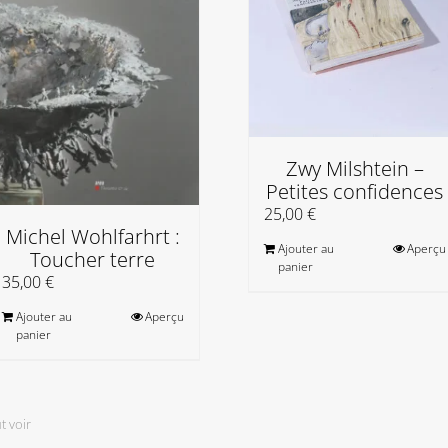
Zwy Milshtein –
Petites confidences
25,00
€
Michel Wohlfarhrt :
Ajouter au
Aperçu
Toucher terre
panier
35,00
€
Ajouter au
Aperçu
panier
t voir