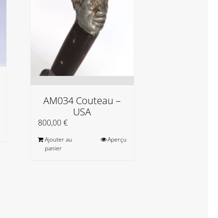
Zwy Milsh
L’oracl
AM034 Couteau –
matiè
USA
20,00
€
800,00
€
Ajouter au
Ajouter au
Aperçu
panier
panier