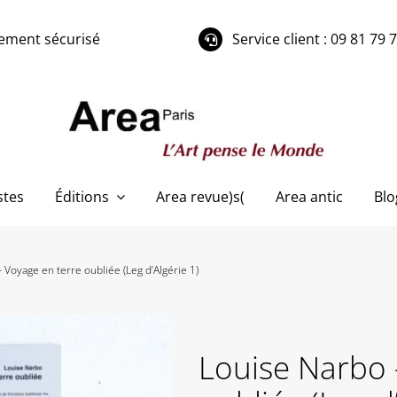
ement sécurisé
Service client : 09 81 79 
stes
Éditions
Area revue)s(
Area antic
Blo
 Voyage en terre oubliée (Leg d’Algérie 1)
Louise Narbo 