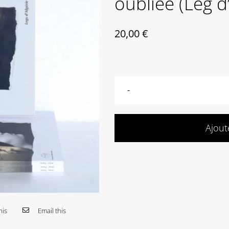
oubliée (Leg d’
20,00
€
Ajout
his
Email this