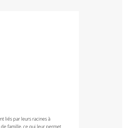
d’Algérie
1)
 liés par leurs racines à
 de famille, ce qui leur permet