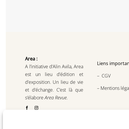
Area :
Liens importan
A l’initiative d’Alin Avila,
Area
est un lieu d’édition et
–
CGV
d’exposition.
Un lieu de vie
–
Mentions léga
et d
’
échange.
C’est là que
s’élabore
Area Revue.