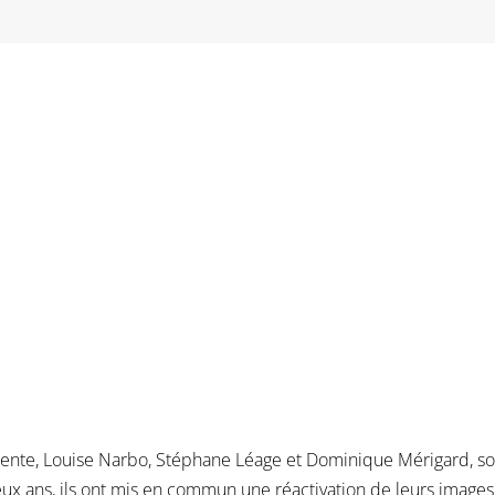
érente, Louise Narbo, Stéphane Léage et Dominique Mérigard, sont
deux ans, ils ont mis en commun une réactivation de leurs images