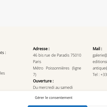
Adresse :
Mail :
ts :
46 bis rue de Paradis 75010
galerie
Paris
edition
Métro Poissonnières (ligne
antique
les
7)
Tel : +3
Ouverture :
Du mercredi au samedi
14H – 19H
Gérer le consentement
ou sur rendez-vous