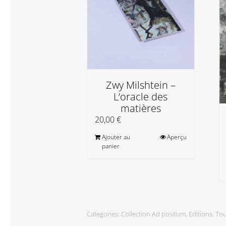
Zwy Milshtein –
L’oracle des
matières
20,00
€
Ajouter au
Aperçu
panier
Categories:
Collection Ad positum
,
Editions
,
Tou