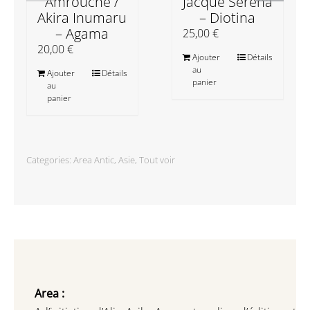
Amrouche /
Jacque Serena
Akira Inumaru
– Diotina
– Agama
25,00
€
20,00
€
Ajouter
Détails
au
Ajouter
Détails
panier
au
panier
Categories:
Area Antic
,
Asie
,
Tout voir
Area :