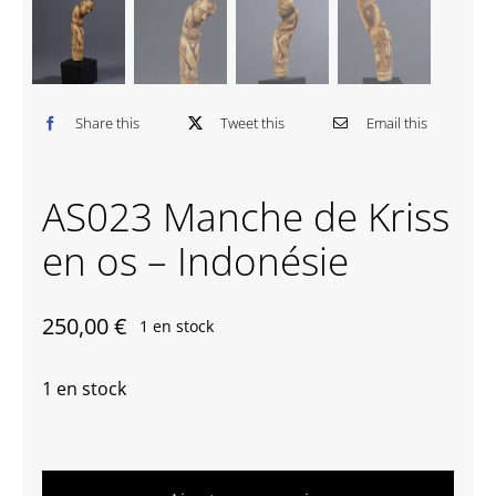
Contactez-nous
Share this
Tweet this
Email this
AS023 Manche de Kriss
en os – Indonésie
250,00
€
1 en stock
1 en stock
quantité
de