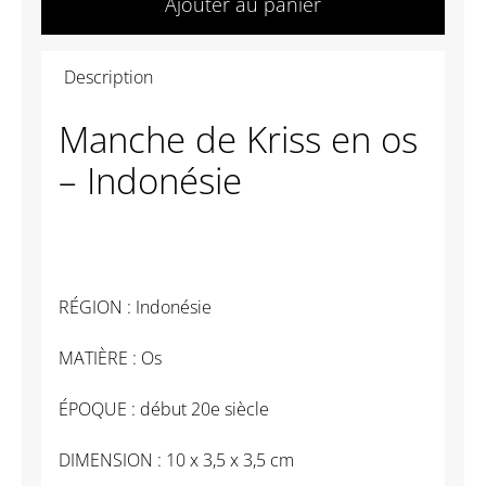
Ajouter au panier
AS023
Manche
Description
de
Kriss
Manche de Kriss en os
en
– Indonésie
os
-
Indonésie
RÉGION : Indonésie
MATIÈRE : Os
ÉPOQUE : début 20e siècle
DIMENSION : 10 x 3,5 x 3,5 cm