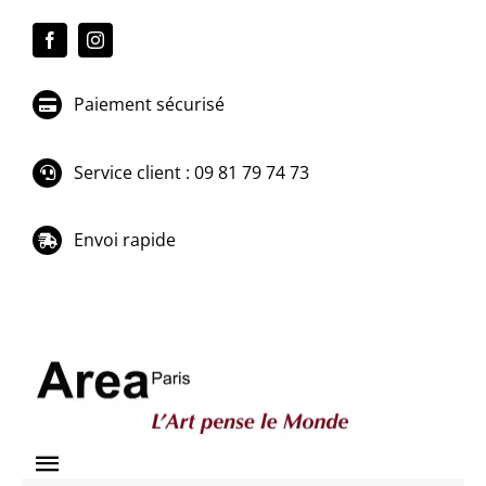
Passer
au
contenu
Paiement sécurisé
Service client : 09 81 79 74 73
Envoi rapide
Toggle