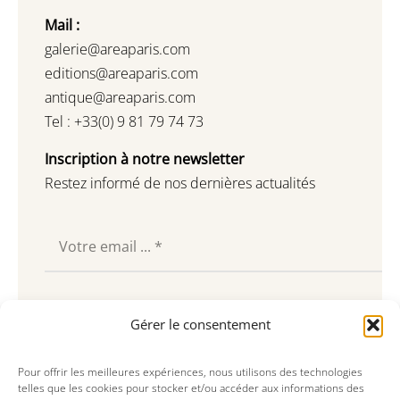
Mail :
galerie@areaparis.com
editions@areaparis.com
antique@areaparis.com
Tel : +33(0) 9 81 79 74 73
Inscription à notre newsletter
Restez informé de nos dernières actualités
Souscrire
Gérer le consentement
Pour offrir les meilleures expériences, nous utilisons des technologies
telles que les cookies pour stocker et/ou accéder aux informations des