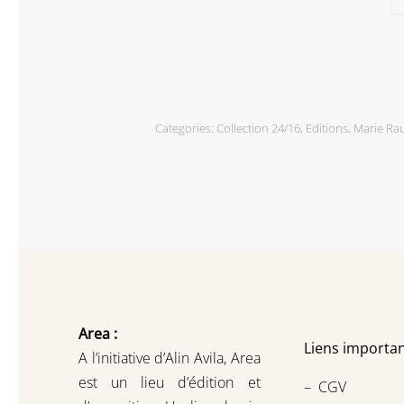
Categories:
Collection 24/16
,
Editions
,
Marie Ra
Area :
Liens importan
A l’initiative d’Alin Avila,
Area
est un lieu d’édition et
–
CGV