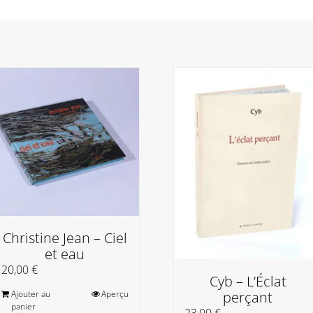
Christine Jean – Ciel
et eau
20,00
€
Cyb – L’Éclat
Ajouter au
Aperçu
perçant
panier
23,00
€