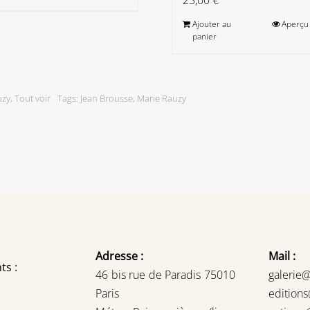
Ajouter au
Aperçu
panier
uzy
,
Tout voir
Tags:
Jean Brousse
,
Marie Rauzy
Adresse :
Mail :
ts :
46 bis rue de Paradis 75010
galerie
Paris
edition