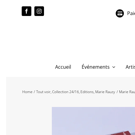
Passer
au
Pai
contenu
Accueil
Événements
Arti
Home
Tout voir
Collection 24/16
Editions
Marie Rauzy
Marie Rau