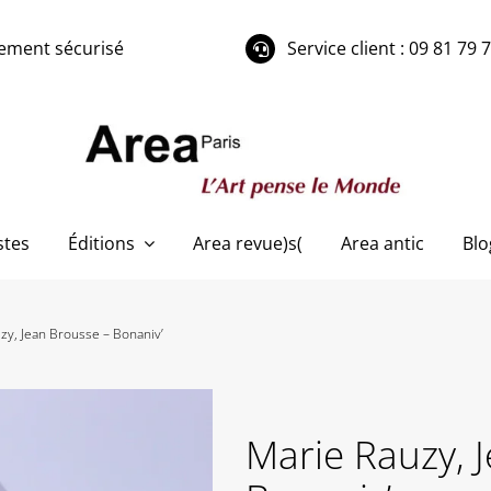
ement sécurisé
Service client : 09 81 79 
stes
Éditions
Area revue)s(
Area antic
Blo
zy, Jean Brousse – Bonaniv’
Marie Rauzy, 