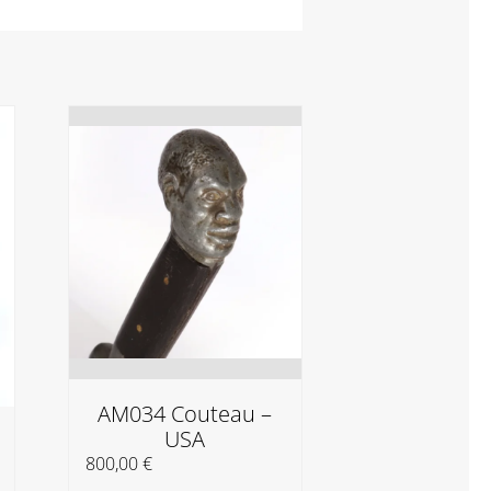
Alin Avila 
pense le
30,00
€
AM034 Couteau –
Ajouter au
USA
panier
800,00
€