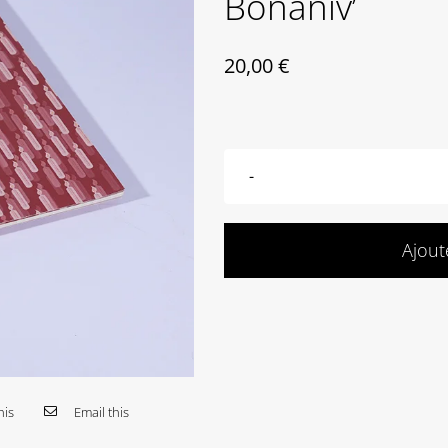
Bonaniv’
20,00
€
Ajout
his
Email this