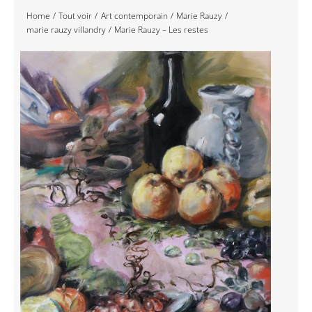
Home
Tout voir
Art contemporain
Marie Rauzy
Navigation
Accueil
marie rauzy villandry
Marie Rauzy – Les restes
Événements
Artistes
Éditions
Area revue)s(
Area antic
Blog
À propos