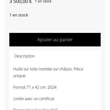
3 500,00
€
1 en stock
1 en stock
quantité
de
Ajouter au panier
Marie
Rauzy
Description
-
Les
Huile sur toile montée sur châssis. Pièce
restes
unique.
Format 71 x 42 cm. 2024
Livrée avec un certificat.