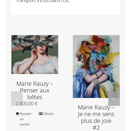
Transport inclus dans l’UE.
Marie Rauzy –
Penser aux
bêtes
2 800,00
€
Marie Rauzy –
Je ne me sens
Ajouter
Détails
au
plus de joie
panier
#2