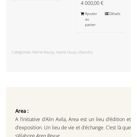
4 000,00
€
Ajouter
Détails
au
panier
Categories:
Marie Rauzy
,
marie rauzy villandry
Area :
A l’initiative d’Alin Avila,
Area est un lieu d’édition et
d’exposition.
Un lieu de vie et d
’
échange.
C’est là que
s’élabore
Area Revue.