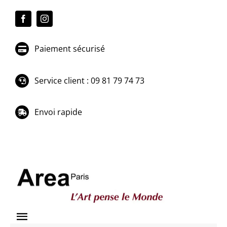
Passer
au
contenu
Paiement sécurisé
Service client : 09 81 79 74 73
Envoi rapide
Toggle