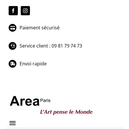
Passer
au
contenu
Paiement sécurisé
Service client : 09 81 79 74 73
Envoi rapide
Toggle