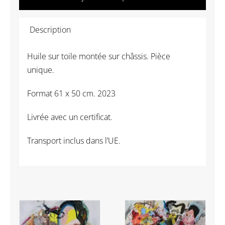
Marie
Rauzy
Description
-
Tendre
Huile sur toile montée sur châssis. Pièce
un
unique.
perchoir
6
Format 61 x 50 cm. 2023
Livrée avec un certificat.
Transport inclus dans l’UE.