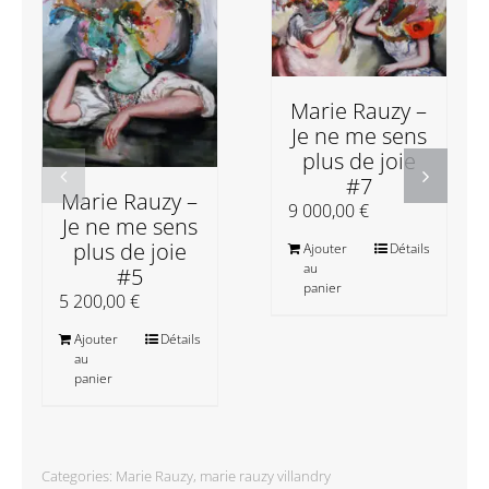
Marie Rauzy –
Je ne me sens
plus de joie
#7
Marie Rauzy –
9 000,00
€
Je ne me sens
plus de joie
Ajouter
Détails
au
#5
panier
5 200,00
€
Ajouter
Détails
au
panier
Categories:
Marie Rauzy
,
marie rauzy villandry