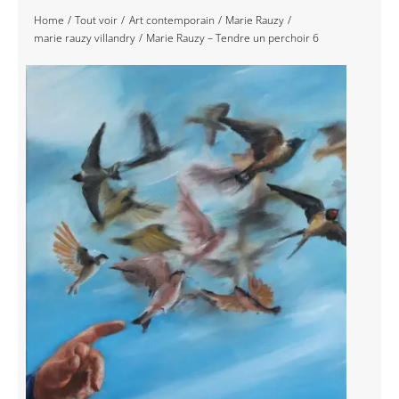
Home
Tout voir
Art contemporain
Marie Rauzy
Navigation
Accueil
marie rauzy villandry
Marie Rauzy – Tendre un perchoir 6
Événements
Artistes
Éditions
Area revue)s(
Area antic
Blog
À propos