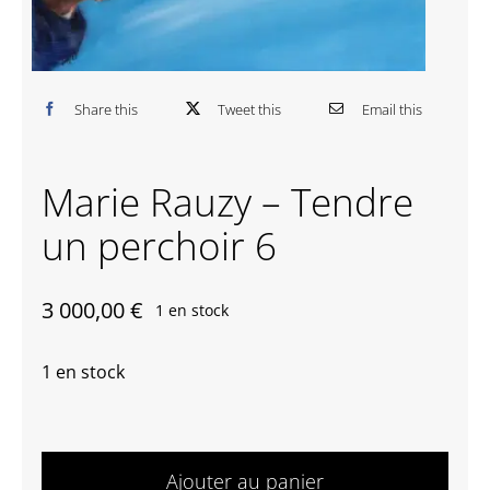
Contactez-nous
Share this
Tweet this
Email this
Marie Rauzy – Tendre
un perchoir 6
3 000,00
€
1 en stock
1 en stock
quantité
de
Ajouter au panier