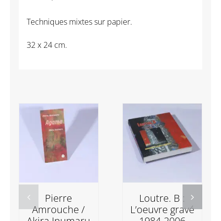
Techniques mixtes sur papier.
32 x 24 cm.
Pierre
Loutre. B :
Amrouche /
L’oeuvre gravé
Akira Inumaru
1984-2006