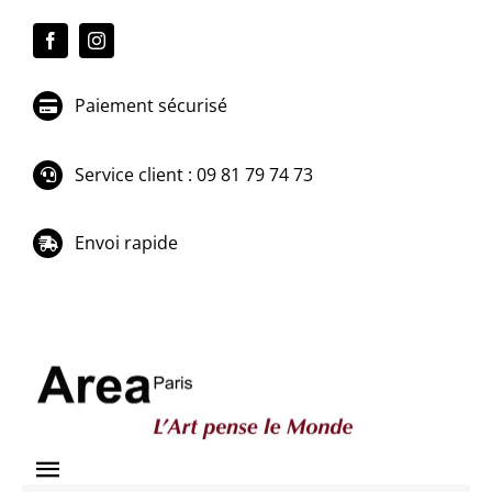
Passer
au
contenu
Paiement sécurisé
Service client : 09 81 79 74 73
Envoi rapide
Toggle