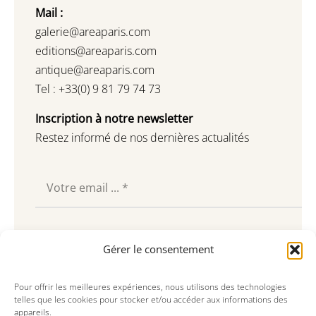
Mail :
galerie@areaparis.com
editions@areaparis.com
antique@areaparis.com
Tel : +33(0) 9 81 79 74 73
Inscription à notre newsletter
Restez informé de nos dernières actualités
Souscrire
Gérer le consentement
Pour offrir les meilleures expériences, nous utilisons des technologies
telles que les cookies pour stocker et/ou accéder aux informations des
appareils.