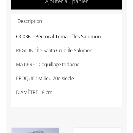
Ajouter au panier
OC036
-
Description
Pectoral
Tema
OC036 – Pectoral Tema – Îles Salomon
-
Îles
RÉGION : Île Santa Cruz, Île Salomon
Salomon
MATIÈRE : Coquillage tridacne
ÉPOQUE : Milieu 20e siècle
DIAMÈTRE : 8 cm