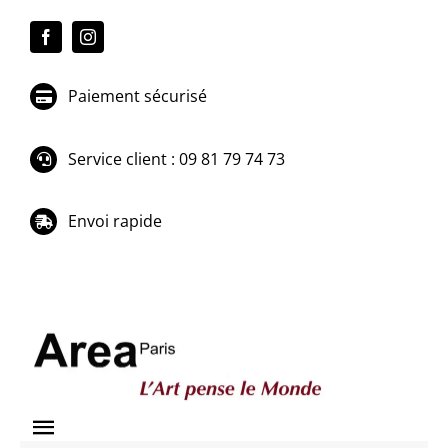
Passer
au
contenu
Paiement sécurisé
Service client : 09 81 79 74 73
Envoi rapide
Toggle