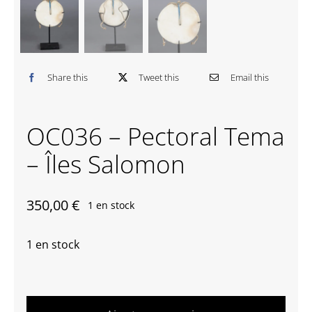
Contactez-nous
Share this
Tweet this
Email this
OC036 – Pectoral Tema
– Îles Salomon
350,00
€
1 en stock
1 en stock
quantité
de