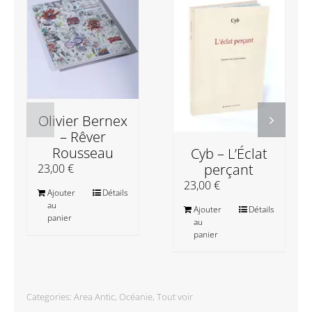
Olivier Bernex
– Rêver
Rousseau
Cyb – L’Éclat
perçant
23,00
€
23,00
€
Ajouter
Détails
au
Ajouter
Détails
panier
au
panier
Categories:
Area Antic
,
Océanie
,
Tout voir