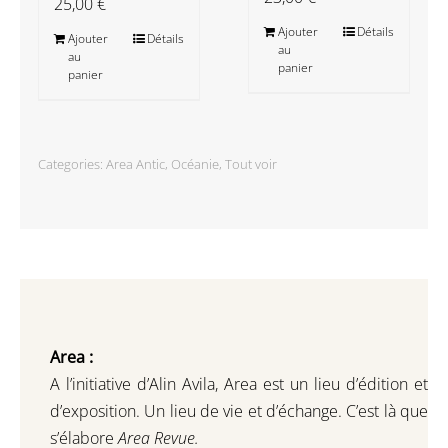
25,00
€
Ajouter
Détails
Ajouter
Détails
au
au
panier
panier
Categories:
Area Antic
,
Océanie
,
Tout voir
Area :
A l’initiative d’Alin Avila,
Area est un lieu d’édition et
d’exposition.
Un lieu de vie et d
’
échange.
C’est là que
s’élabore
Area Revue.