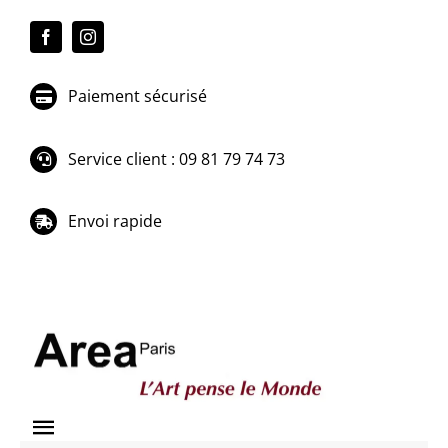
Passer
au
contenu
Paiement sécurisé
Service client : 09 81 79 74 73
Envoi rapide
Toggle