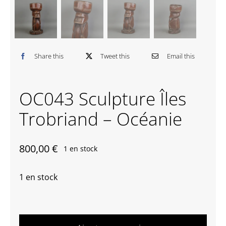
Contactez-nous
Share this
Tweet this
Email this
OC043 Sculpture Îles
Trobriand – Océanie
800,00
€
1 en stock
1 en stock
quantité
de