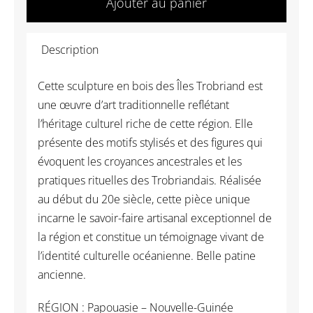
Ajouter au panier
OC043
Sculpture
Description
Îles
Trobriand
Cette sculpture en bois des Îles Trobriand est
-
une œuvre d’art traditionnelle reflétant
Océanie
l’héritage culturel riche de cette région. Elle
présente des motifs stylisés et des figures qui
évoquent les croyances ancestrales et les
pratiques rituelles des Trobriandais. Réalisée
au début du 20e siècle, cette pièce unique
incarne le savoir-faire artisanal exceptionnel de
la région et constitue un témoignage vivant de
l’identité culturelle océanienne. Belle patine
ancienne.
RÉGION : Papouasie – Nouvelle-Guinée