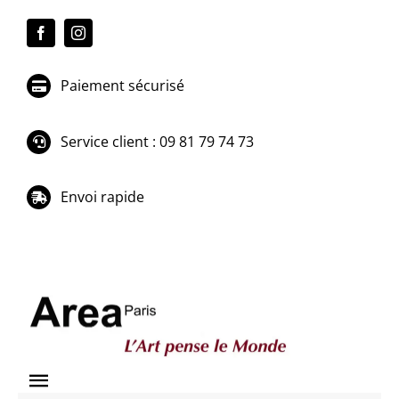
Passer
au
contenu
Paiement sécurisé
Service client : 09 81 79 74 73
Envoi rapide
Toggle