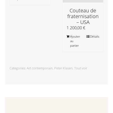
Couteau de
fraternisation
– USA
1 200,00
€
Ajouter
Détails
au
panier
Categories:
Art contemporain
,
Peter Klasen
,
Tout voir