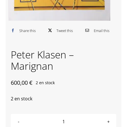
Contactez-nous
Share this
Tweet this
Email this
Peter Klasen –
Marignan
600,00
€
2 en stock
2 en stock
quantité