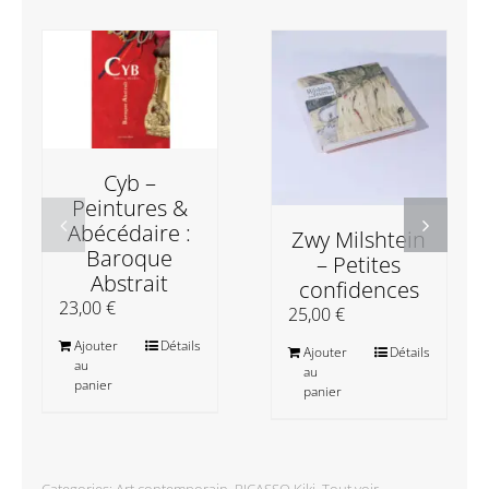
Cyb –
Peintures &
Abécédaire :
Zwy Milshtein
Baroque
– Petites
Abstrait
confidences
23,00
€
25,00
€
Ajouter
Détails
Ajouter
Détails
au
au
panier
panier