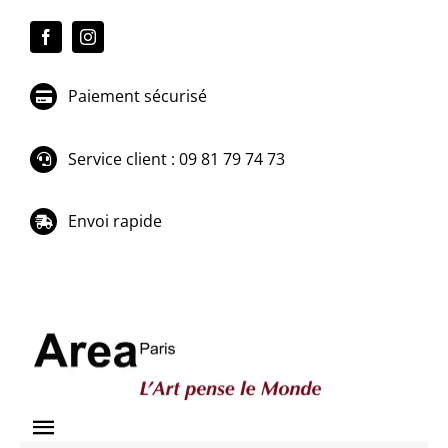
Passer
au
contenu
Paiement sécurisé
Service client : 09 81 79 74 73
Envoi rapide
Toggle