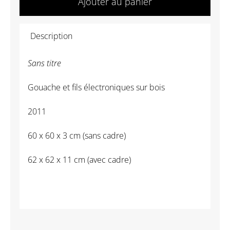
Ajouter au panier
NT25002
-
Description
PICASSO
Kiki
Sans titre
-
Sans
Gouache et fils électroniques sur bois
titre
2011
60 x 60 x 3 cm (sans cadre)
62 x 62 x 11 cm (avec cadre)