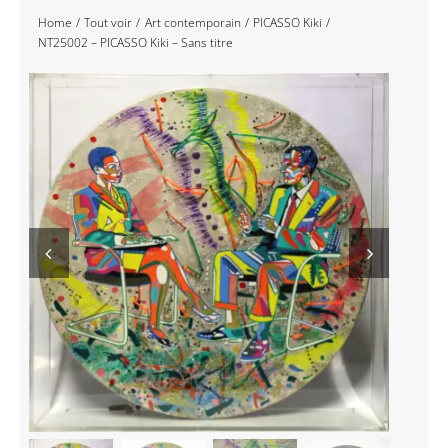
Home
Tout voir
Art contemporain
PICASSO Kiki
Navigation
Accueil
NT25002 – PICASSO Kiki – Sans titre
Événements
Artistes
Éditions
Area revue)s(
Area antic
Blog
À propos