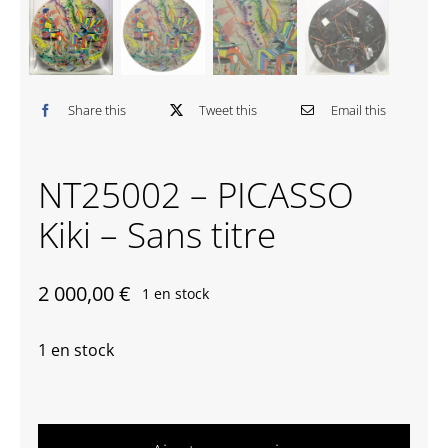
Contactez-nous
Share this
Tweet this
Email this
NT25002 – PICASSO
Kiki – Sans titre
2 000,00
€
1 en stock
1 en stock
quantité
de