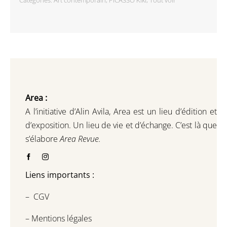
Categories:
Art contemporain
,
PICASSO Kiki
,
Tout voir
Area :
A l’initiative d’Alin Avila,
Area est un lieu d’édition et
d’exposition.
Un lieu de vie et d
’
échange.
C’est là que
s’élabore
Area Revue.
Liens importants :
–
CGV
–
Mentions légales